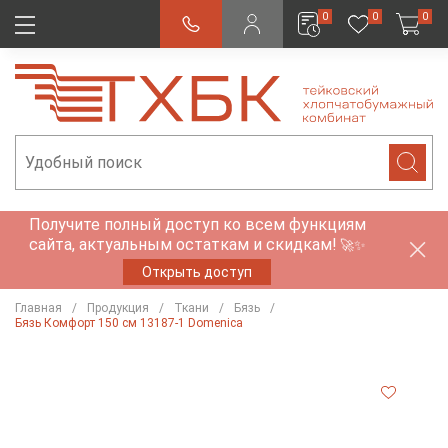
0
0
0
Получите полный доступ ко всем функциям
сайта, актуальным остаткам и скидкам!
🚀✨
Открыть доступ
Главная
Продукция
Ткани
Бязь
Бязь Комфорт 150 см 13187-1 Domenica