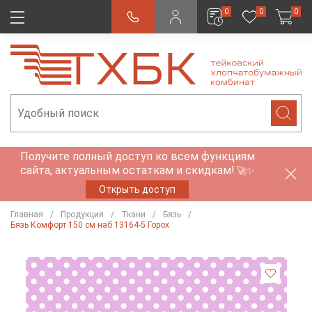
0
0
0
Получите полный доступ ко всем функциям
сайта, актуальным остаткам и скидкам!
🚀✨
Открыть доступ
Главная
Продукция
Ткани
Бязь
Бязь Комфорт 150 см наб 13164-5 Горох