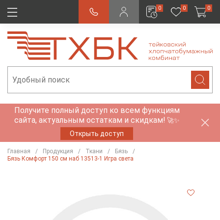
0
0
0
Получите полный доступ ко всем функциям
сайта, актуальным остаткам и скидкам!
🚀✨
Открыть доступ
Главная
Продукция
Ткани
Бязь
Бязь Комфорт 150 см наб 13513-1 Игра света