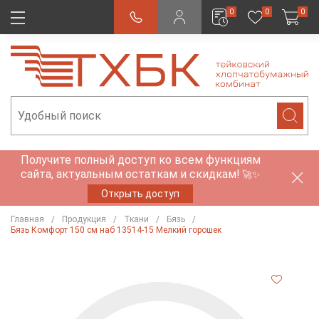
0
0
0
Получите полный доступ ко всем функциям
сайта, актуальным остаткам и скидкам!
🚀✨
Открыть доступ
Главная
Продукция
Ткани
Бязь
Бязь Комфорт 150 см наб 13514-15 Мелкий горошек