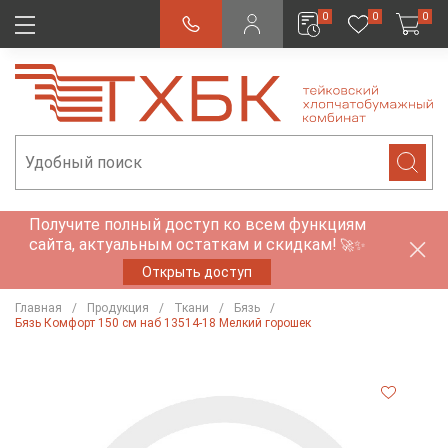
0
0
0
Получите полный доступ ко всем функциям
сайта, актуальным остаткам и скидкам!
🚀✨
Открыть доступ
Главная
Продукция
Ткани
Бязь
Бязь Комфорт 150 см наб 13514-18 Мелкий горошек