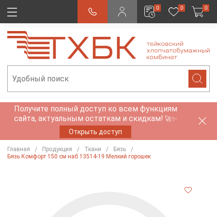
0
0
0
Получите полный доступ ко всем функциям
сайта, актуальным остаткам и скидкам!
🚀✨
Открыть доступ
Главная
Продукция
Ткани
Бязь
Бязь Комфорт 150 см наб 13514-19 Мелкий горошек