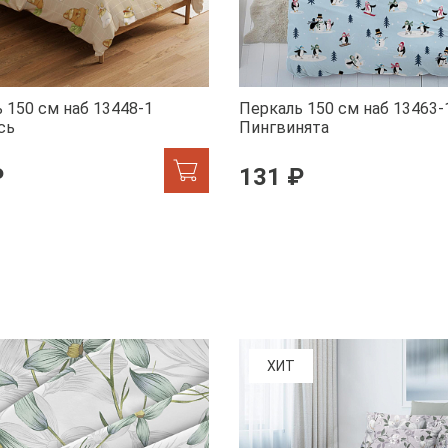
 150 см наб 13448-1
Перкаль 150 см наб 13463-
сь
Пингвинята
₽
131 ₽
ХИТ