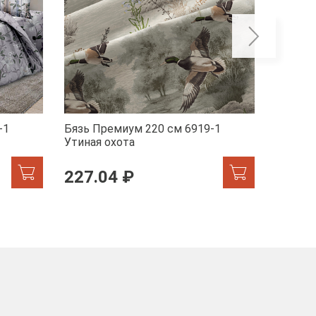
-1
Бязь Премиум 220 см 6919-1
Бязь П
Утиная охота
Марсел
227.04 ₽
227.