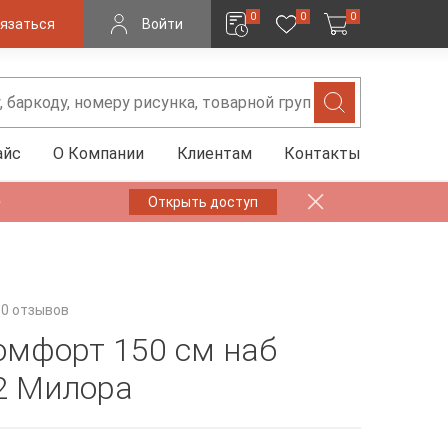
0
0
0
язаться
Войти
айс
О Компании
Клиентам
Контакты
✨
Открыть доступ
0 отзывов
омфорт 150 см наб
2 Милора