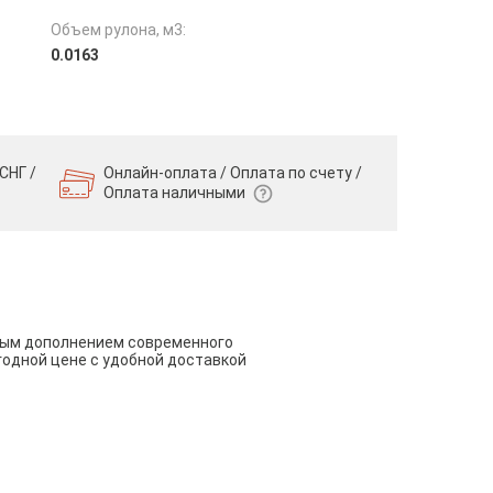
Объем рулона, м3:
0.0163
СНГ /
Онлайн-оплата / Оплата по счету /
Оплата наличными
чным дополнением современного
годной цене с удобной доставкой