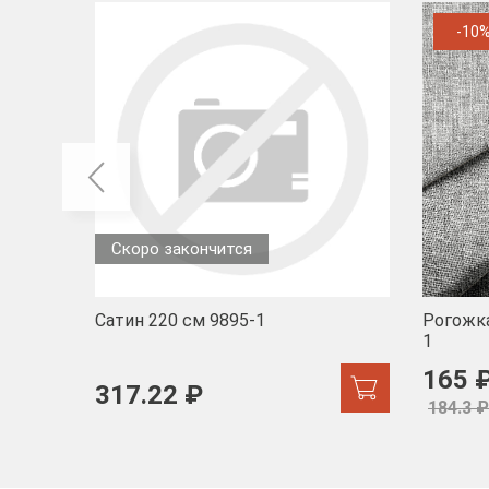
-10
Скоро закончится
Сатин 220 см 9895-1
Рогожка
1
165 
317.22 ₽
184.3 ₽