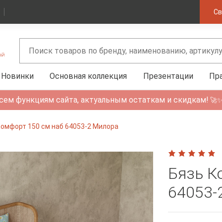
Св
Новинки
Основная коллекция
Презентации
Пр
сем функциям сайта, актуальным остаткам и скидкам!
🚀
Комфорт 150 см наб 64053-2 Милора
Бязь К
64053-