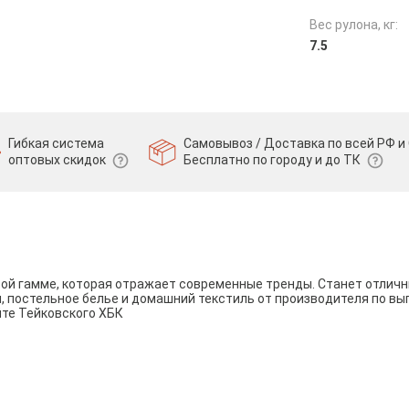
Вес рулона, кг:
7.5
Гибкая система
Самовывоз / Доставка по всей РФ и 
оптовых скидок
Бесплатно по городу и до ТК
вой гамме, которая отражает современные тренды. Станет отли
и, постельное белье и домашний текстиль от производителя по вы
йте Тейковского ХБК