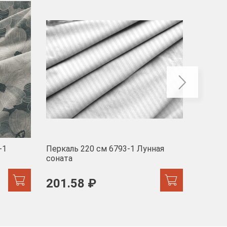
-40
-1
Перкаль 220 см 6793-1 Лунная
Муслин
соната
103 
201.58 ₽
171.44