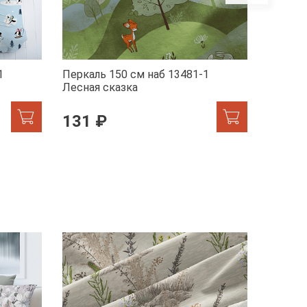
1
Перкаль 150 см наб 13481-1
Перкал
Лесная сказка
Лисята
131 ₽
131 
ХИТ