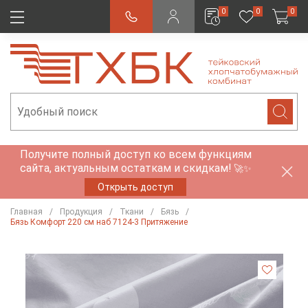
0
0
0
Получите полный доступ ко всем функциям
сайта, актуальным остаткам и скидкам!
🚀✨
Открыть доступ
Главная
Продукция
Ткани
Бязь
Бязь Комфорт 220 см наб 7124-3 Притяжение