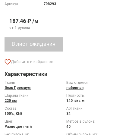
Артикул:
798293
187.46 ₽ /м
от 1 рулона
Характеристики
Ткань:
Вид отделки:
Бязь Премиум
набивная
Ширина ткани:
Плотность:
220 см
140 г/кв.м
Состав:
Арт ткани:
100%_KhB
34
Цвет:
Метров в рулоне:
Разноцветный
40
Вес рулона, кг:
Объем рулона, м3: