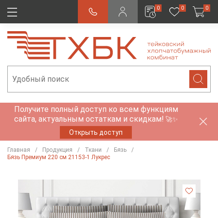
0
0
0
Получите полный доступ ко всем функциям
сайта, актуальным остаткам и скидкам!
🚀✨
Открыть доступ
Главная
Продукция
Ткани
Бязь
Бязь Премиум 220 см 21153-1 Лукрес