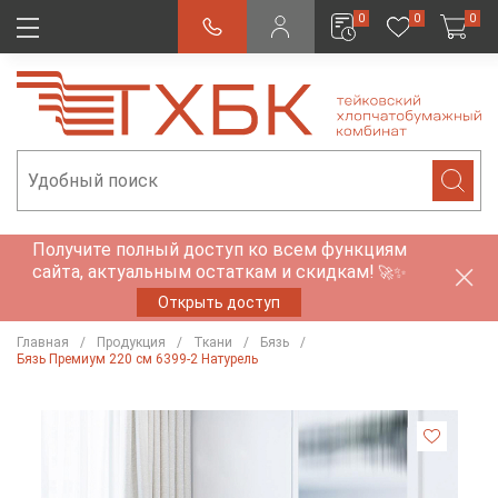
0
0
0
Получите полный доступ ко всем функциям
сайта, актуальным остаткам и скидкам!
🚀✨
Открыть доступ
Главная
Продукция
Ткани
Бязь
Бязь Премиум 220 см 6399-2 Натурель