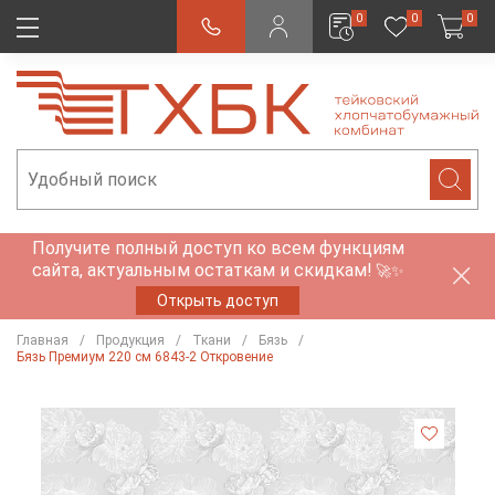
0
0
0
Получите полный доступ ко всем функциям
сайта, актуальным остаткам и скидкам!
🚀✨
Открыть доступ
Главная
Продукция
Ткани
Бязь
Бязь Премиум 220 см 6843-2 Откровение