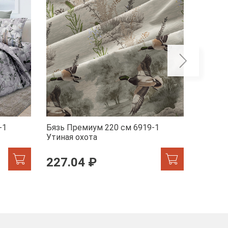
-1
Бязь Премиум 220 см 6919-1
Бязь П
Утиная охота
Марсел
227.04 ₽
227.