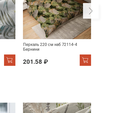
Перкаль 220 см наб 72114-4
Перкал
Бернини
Мрамор
201.58 ₽
201.
ХИТ