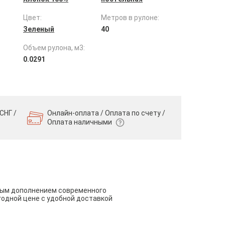
Цвет:
Метров в рулоне:
Зеленый
40
Объем рулона, м3:
0.0291
СНГ /
Онлайн-оплата / Оплата по счету /
Оплата наличными
чным дополнением современного
годной цене с удобной доставкой