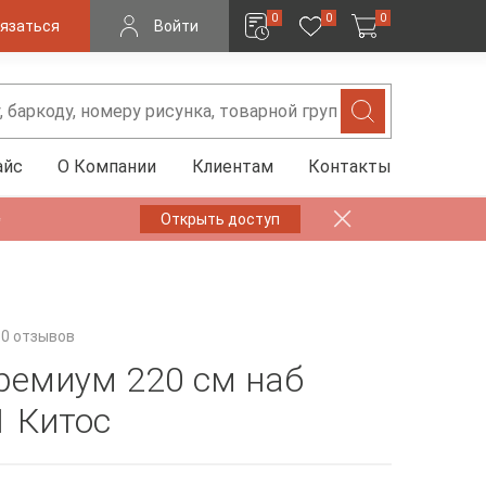
0
0
0
язаться
Войти
айс
О Компании
Клиентам
Контакты
✨
Открыть доступ
0 отзывов
ремиум 220 см наб
1 Китос