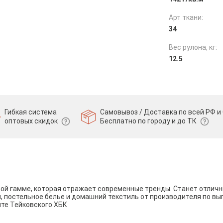
Арт ткани:
34
Вес рулона, кг:
12.5
Гибкая система
Самовывоз / Доставка по всей РФ и 
оптовых скидок
Бесплатно по городу и до ТК
вой гамме, которая отражает современные тренды. Станет отли
и, постельное белье и домашний текстиль от производителя по вы
йте Тейковского ХБК