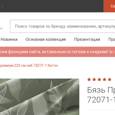
Св
Новинки
Основная коллекция
Презентации
Пр
сем функциям сайта, актуальным остаткам и скидкам!
🚀
Премиум 220 см наб 72071-1 Китос
Бязь П
72071-