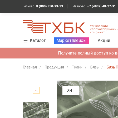
Тейково
8 (800) 350-99-33
Иваново
+7 (4932) 48-27-91
Каталог
Маркетплейсы
Акции
Получите полный доступ ко в
Главная
Продукция
Ткани
Бязь
Бязь 
ХИТ