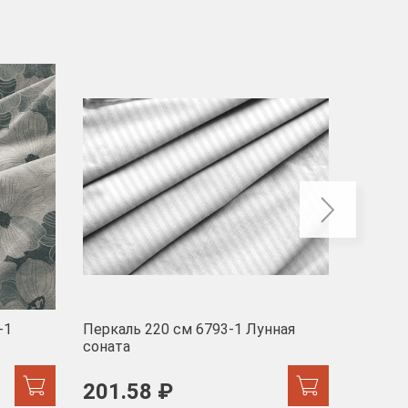
-40
-1
Перкаль 220 см 6793-1 Лунная
Муслин
соната
103 
201.58 ₽
171.44