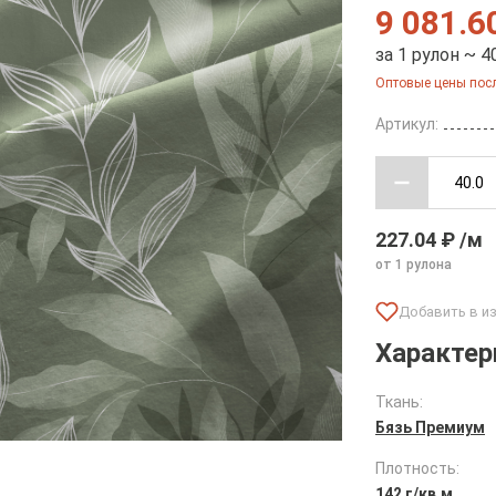
9 081.6
за 1 рулон ~ 4
Оптовые цены посл
Артикул:
227.04 ₽ /м
от 1 рулона
Характер
Ткань:
Бязь Премиум
Плотность:
142 г/кв.м