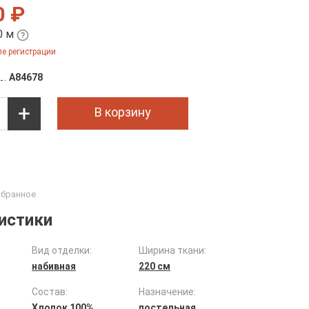
0 ₽
0 м
е регистрации
A84678
В корзину
истики
Вид отделки:
Ширина ткани:
набивная
220 см
Состав:
Назначение:
Хлопок 100%
постельная