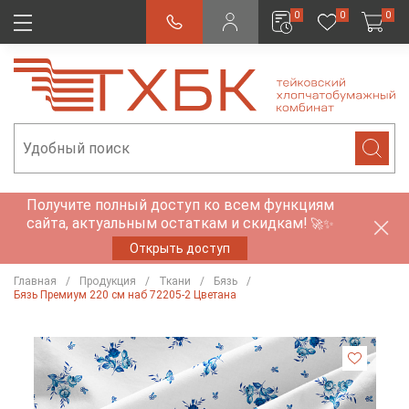
0
0
0
Получите полный доступ ко всем функциям
сайта, актуальным остаткам и скидкам!
🚀✨
Открыть доступ
Главная
Продукция
Ткани
Бязь
Бязь Премиум 220 см наб 72205-2 Цветана