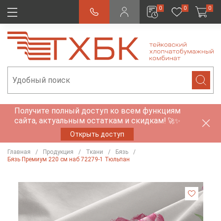
0
0
0
Получите полный доступ ко всем функциям
сайта, актуальным остаткам и скидкам!
🚀✨
Открыть доступ
Главная
Продукция
Ткани
Бязь
Бязь Премиум 220 см наб 72279-1 Тюльпан