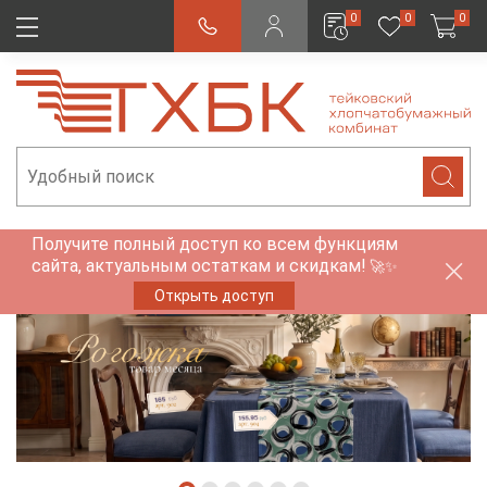
0
0
0
Получите полный доступ ко всем функциям
сайта, актуальным остаткам и скидкам!
🚀✨
Открыть доступ