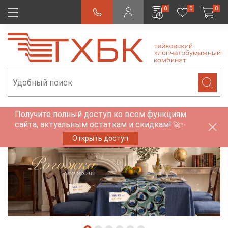
0
0
0
Получите полный доступ ко всем функциям
сайта, актуальным остаткам и скидкам!
🚀✨
Открыть доступ