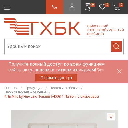
0
0
0
Получите полный доступ ко всем функциям
сайта, актуальным остаткам и скидкам!
🚀✨
Открыть доступ
Главная
Продукция
Постельное белье
Детское постельное белье
КПБ Milo by Fine Line Поплин 64008-1 Лапки на бирюзовом