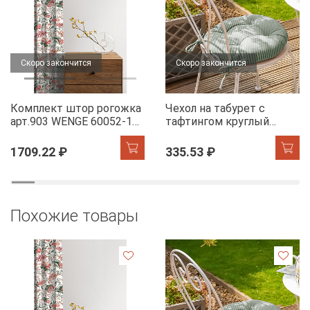
Скоро закончится
Скоро закончится
Комплект штор рогожка
Чехол на табурет с
арт.903 WENGE 60052-1
тафтингом круглый
Floral aura
WENGE 60049-1 Tropical
accent
1709.22 ₽
335.53 ₽
Похожие товары