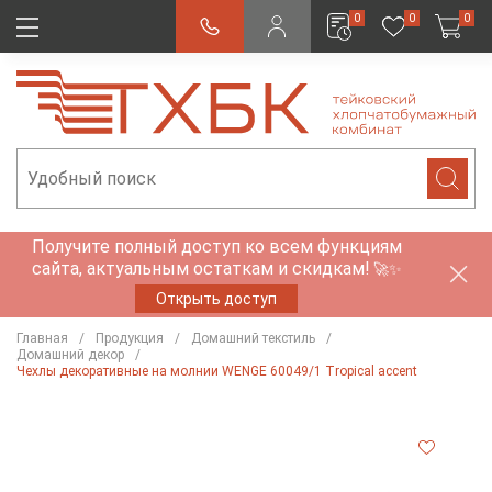
0
0
0
Получите полный доступ ко всем функциям
сайта, актуальным остаткам и скидкам!
🚀✨
Открыть доступ
Главная
Продукция
Домашний текстиль
Домашний декор
Чехлы декоративные на молнии WENGE 60049/1 Tropical accent