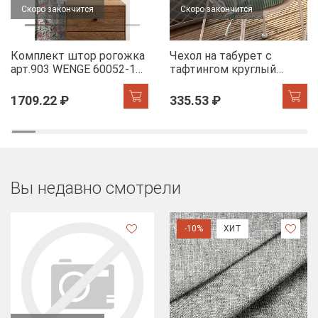
Скоро закончится
Скоро закончится
Комплект штор рогожка
Чехол на табурет с
арт.903 WENGE 60052-1
тафтингом круглый
Floral aura
WENGE 60049-1 Tropical
accent
1709.22 ₽
335.53 ₽
Вы недавно смотрели
-10%
ХИТ