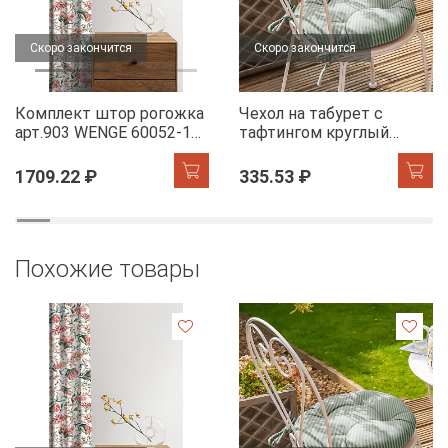
Скоро закончится
Скоро закончится
Комплект штор рогожка
Чехол на табурет с
арт.903 WENGE 60052-1
тафтингом круглый
Floral aura
WENGE 60049-1 Tropical
accent
1709.22 ₽
335.53 ₽
Похожие товары