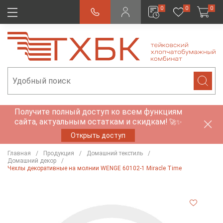
0
0
0
Получите полный доступ ко всем функциям
сайта, актуальным остаткам и скидкам!
🚀✨
Открыть доступ
Главная
Продукция
Домашний текстиль
Домашний декор
Чехлы декоративные на молнии WENGE 60102-1 Miracle Time