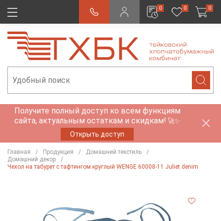
0
0
0
Получите полный доступ ко всем функциям
сайта, актуальным остаткам и скидкам!
🚀✨
Открыть доступ
Главная
Продукция
Домашний текстиль
Домашний декор
Чехол на табурет с тафтингом круглый WENGE 60008-11 Juliet denim