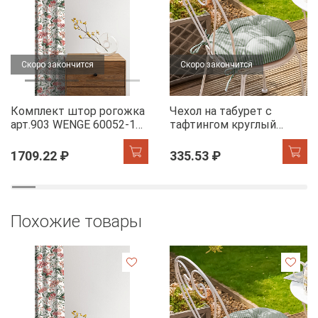
Скоро закончится
Скоро закончится
Комплект штор рогожка
Чехол на табурет с
арт.903 WENGE 60052-1
тафтингом круглый
Floral aura
WENGE 60049-1 Tropical
accent
1709.22 ₽
335.53 ₽
Похожие товары