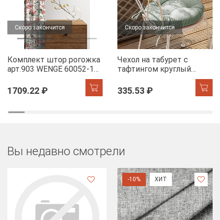
Скоро закончится
Скоро закончится
Комплект штор рогожка
Чехол на табурет с
арт.903 WENGE 60052-1
тафтингом круглый
Floral aura
WENGE 60049-1 Tropical
accent
1709.22 ₽
335.53 ₽
Вы недавно смотрели
-10%
ХИТ