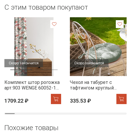
С этим товаром покупают
Скоро закончится
Скоро закончится
Комплект штор рогожка
Чехол на табурет с
арт.903 WENGE 60052-1
тафтингом круглый
Floral aura
WENGE 60049-1 Tropical
accent
1709.22 ₽
335.53 ₽
Похожие товары