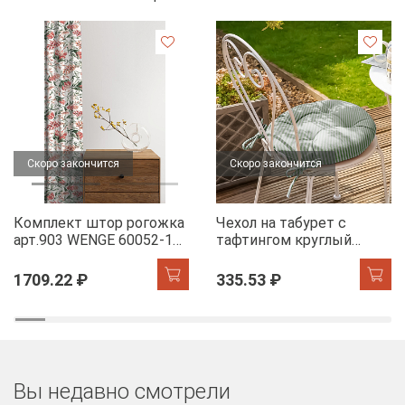
Скоро закончится
Скоро закончится
Комплект штор рогожка
Чехол на табурет с
арт.903 WENGE 60052-1
тафтингом круглый
Floral aura
WENGE 60049-1 Tropical
accent
1709.22 ₽
335.53 ₽
Вы недавно смотрели