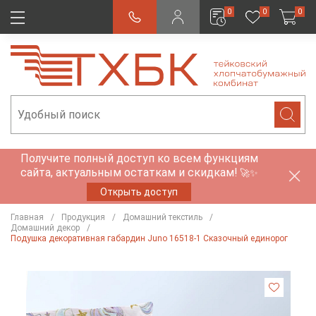
0
0
0
Получите полный доступ ко всем функциям
сайта, актуальным остаткам и скидкам!
🚀✨
Открыть доступ
Главная
Продукция
Домашний текстиль
Домашний декор
Подушка декоративная габардин Juno 16518-1 Сказочный единорог