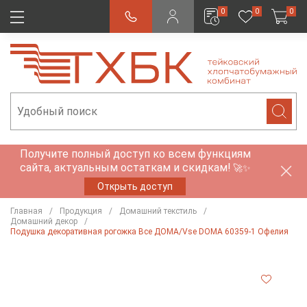
0
0
0
Получите полный доступ ко всем функциям
сайта, актуальным остаткам и скидкам!
🚀✨
Открыть доступ
Главная
Продукция
Домашний текстиль
Домашний декор
Подушка декоративная рогожка Все ДОМА/Vse DOMA 60359-1 Офелия