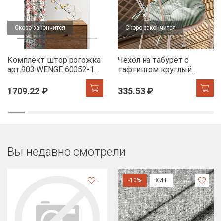
Скоро закончится
Скоро закончится
Комплект штор рогожка
Чехол на табурет с
арт.903 WENGE 60052-1
тафтингом круглый
Floral aura
WENGE 60049-1 Tropical
accent
1709.22 ₽
335.53 ₽
Вы недавно смотрели
-10%
ХИТ