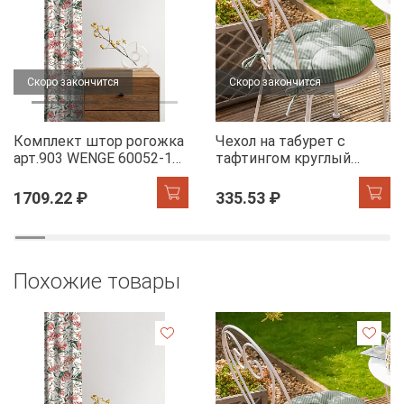
Скоро закончится
Скоро закончится
Комплект штор рогожка
Чехол на табурет с
арт.903 WENGE 60052-1
тафтингом круглый
Floral aura
WENGE 60049-1 Tropical
accent
1709.22 ₽
335.53 ₽
Похожие товары