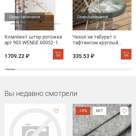
Скоро закончится
Скоро закончится
Комплект штор рогожка
Чехол на табурет с
арт.903 WENGE 60052-1
тафтингом круглый
Floral aura
WENGE 60049-1 Tropical
accent
1709.22 ₽
335.53 ₽
Вы недавно смотрели
-10%
ХИТ