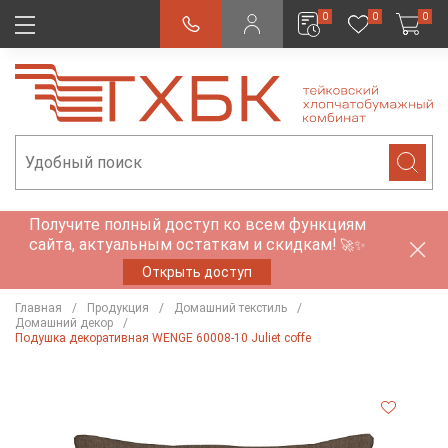
0
0
0
Получите полный доступ ко всем функциям
сайта, актуальным остаткам и скидкам!
🚀✨
Открыть доступ
Главная
Продукция
Домашний текстиль
Домашний декор
Подушка декоративная WENGE 60008-10 Juliet coffe