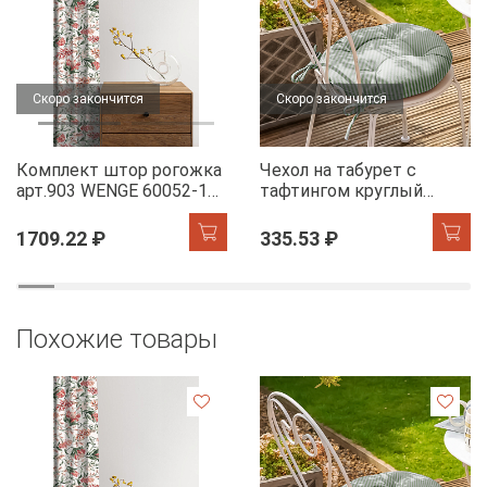
Скоро закончится
Скоро закончится
Комплект штор рогожка
Чехол на табурет с
арт.903 WENGE 60052-1
тафтингом круглый
Floral aura
WENGE 60049-1 Tropical
accent
1709.22 ₽
335.53 ₽
Похожие товары