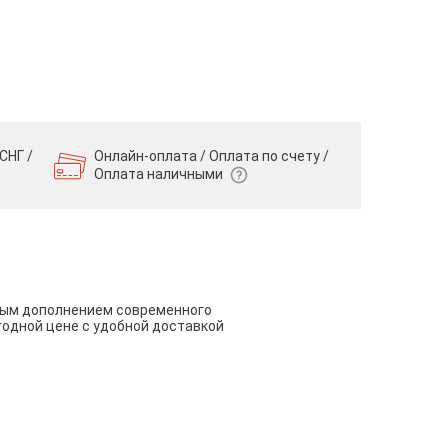
СНГ /
Онлайн-оплата / Оплата по счету /
Оплата наличными
чным дополнением современного
годной цене с удобной доставкой