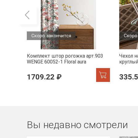
Скоро закончится
Скоро
Комплект штор рогожка арт.903
Чехол н
WENGE 60052-1 Floral aura
круглый
accent
1709.22 ₽
335.
Вы недавно смотрели