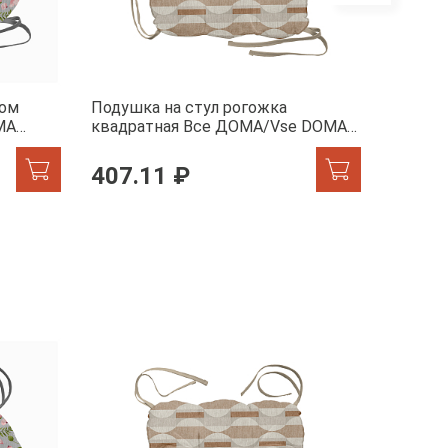
гом
Подушка на стул рогожка
Подушк
MA
квадратная Все ДОМА/Vse DOMA
квадра
60352-1 Этюд
60353-
407.11 ₽
407.