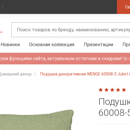
Св
Новинки
Основная коллекция
Презентации
Пр
сем функциям сайта, актуальным остаткам и скидкам!
🚀
Домашний декор
Подушка декоративная WENGE 60008-5 Juliet o
Подушк
60008-5