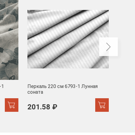
-40
-1
Перкаль 220 см 6793-1 Лунная
Муслин
соната
103 
201.58 ₽
171.44