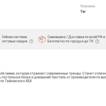
Упаковка:
Тег
Гибкая система
Самовывоз / Доставка по всей РФ и 
оптовых скидок
Бесплатно по городу и до ТК
вой гамме, которая отражает современные тренды. Станет отли
и, постельное белье и домашний текстиль от производителя по вы
йте Тейковского ХБК