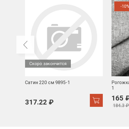
-10
Скоро закончится
Сатин 220 см 9895-1
Рогожка
1
165 
317.22 ₽
184.3 ₽