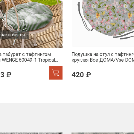
 закончится
а табурет с тафтингом
Подушка на стул с тафтин
 WENGE 60049-1 Tropical
круглая Все ДОМА/Vse DO
60359-1 Офелия
53 ₽
420 ₽