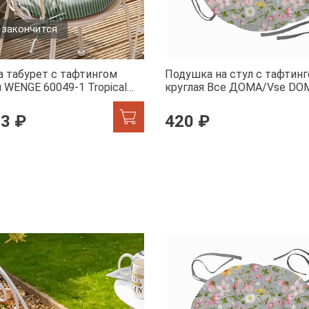
 закончится
а табурет с тафтингом
Подушка на стул с тафтин
 WENGE 60049-1 Tropical
круглая Все ДОМА/Vse DO
60359-1 Офелия
53 ₽
420 ₽