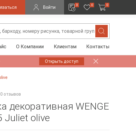
0
0
0
язаться
Войти
айс
О Компании
Клиентам
Контакты
✨
Открыть доступ
live
0 отзывов
а декоративная WENGE
 Juliet olive