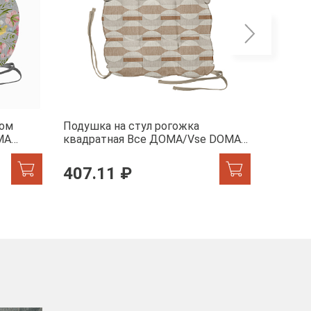
гом
Подушка на стул рогожка
Подушк
MA
квадратная Все ДОМА/Vse DOMA
квадра
60352-1 Этюд
60353-
407.11 ₽
407.