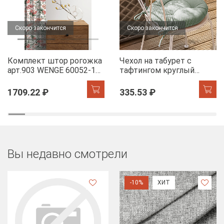
Скоро закончится
Скоро закончится
Комплект штор рогожка
Чехол на табурет с
арт.903 WENGE 60052-1
тафтингом круглый
Floral aura
WENGE 60049-1 Tropical
accent
1709.22 ₽
335.53 ₽
Вы недавно смотрели
-10%
ХИТ