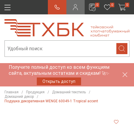
0
0
0
Получите полный доступ ко всем функциям
сайта, актуальным остаткам и скидкам!
🚀✨
Открыть доступ
Главная
Продукция
Домашний текстиль
Домашний декор
Подушка декоративная WENGE 60049-1 Tropical accent