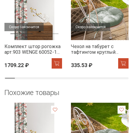
Скоро закончится
Скоро закончится
Комплект штор рогожка
Чехол на табурет с
арт.903 WENGE 60052-1
тафтингом круглый
Floral aura
WENGE 60049-1 Tropical
accent
1709.22 ₽
335.53 ₽
Похожие товары