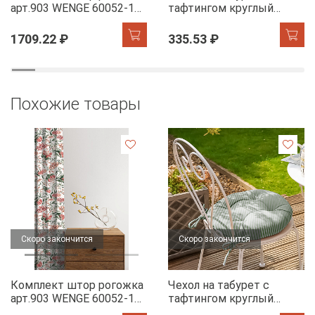
арт.903 WENGE 60052-1
тафтингом круглый
Floral aura
WENGE 60049-1 Tropical
accent
1709.22 ₽
335.53 ₽
Похожие товары
Скоро закончится
Скоро закончится
Комплект штор рогожка
Чехол на табурет с
арт.903 WENGE 60052-1
тафтингом круглый
Floral aura
WENGE 60049-1 Tropical