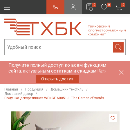
0
0
0
Получите полный доступ ко всем функциям
сайта, актуальным остаткам и скидкам!
🚀✨
Открыть доступ
Главная
Продукция
Домашний текстиль
Домашний декор
Подушка декоративная WENGE 60051-1 The Garden of words