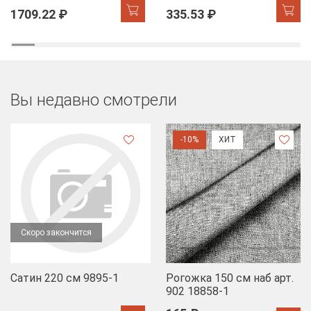
accent
1709.22 ₽
335.53 ₽
Вы недавно смотрели
-10%
ХИТ
Скоро закончится
Сатин 220 см 9895-1
Рогожка 150 см наб арт.
902 18858-1