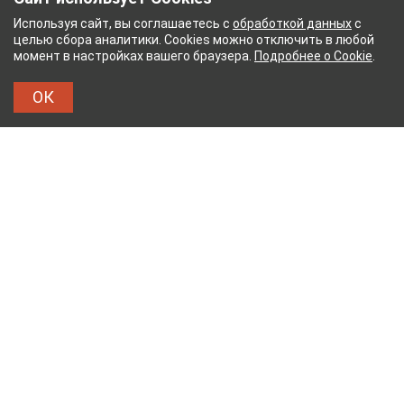
Используя сайт, вы соглашаетесь с
обработкой данных
с
целью сбора аналитики. Cookies можно отключить в любой
момент в настройках вашего браузера.
Подробнее о Cookie
.
ОК
НЫЙ КОМБИНАТ
ТЕЙКОВСКИЙ ХЛОПЧАТОБУМ
ТХБК
Тейковский хлопчатобумажный комбинат – современное
текстильное предприятие России полного
производственного цикла, оснащенное новейшим
оборудованием.