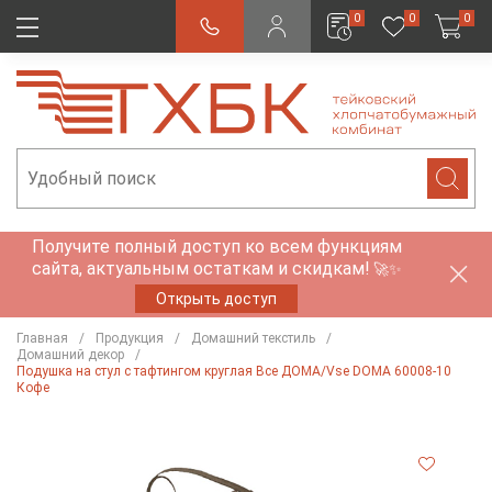
0
0
0
Получите полный доступ ко всем функциям
сайта, актуальным остаткам и скидкам!
🚀✨
Открыть доступ
Главная
Продукция
Домашний текстиль
Домашний декор
Подушка на стул с тафтингом круглая Все ДОМА/Vse DOMA 60008-10
Кофе