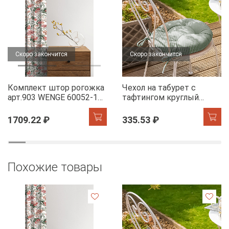
Скоро закончится
Скоро закончится
Комплект штор рогожка
Чехол на табурет с
арт.903 WENGE 60052-1
тафтингом круглый
Floral aura
WENGE 60049-1 Tropical
accent
1709.22 ₽
335.53 ₽
Похожие товары