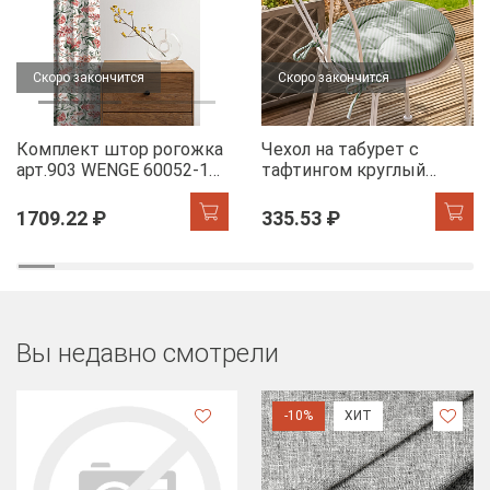
Скоро закончится
Скоро закончится
Комплект штор рогожка
Чехол на табурет с
арт.903 WENGE 60052-1
тафтингом круглый
Floral aura
WENGE 60049-1 Tropical
accent
1709.22 ₽
335.53 ₽
Вы недавно смотрели
-10%
ХИТ