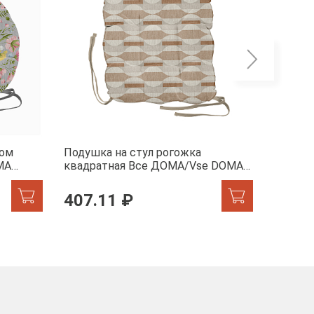
гом
Подушка на стул рогожка
Подушк
MA
квадратная Все ДОМА/Vse DOMA
квадра
60352-1 Этюд
60353-
407.11 ₽
407.