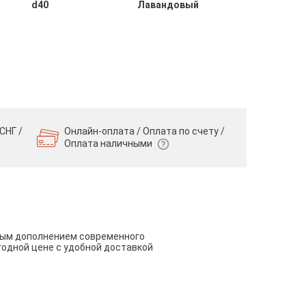
d40
Лавандовый
СНГ /
Онлайн-оплата / Оплата по счету /
Оплата наличными
чным дополнением современного
годной цене с удобной доставкой