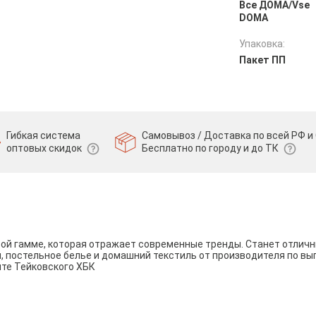
Все ДOMA/Vse
DOMA
Упаковка:
Пакет ПП
Гибкая система
Самовывоз / Доставка по всей РФ и 
оптовых скидок
Бесплатно по городу и до ТК
вой гамме, которая отражает современные тренды. Станет отли
и, постельное белье и домашний текстиль от производителя по вы
йте Тейковского ХБК