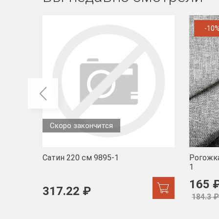
-10
Скоро закончится
Сатин 220 см 9895-1
Рогожка
1
165 
317.22 ₽
184.3 ₽