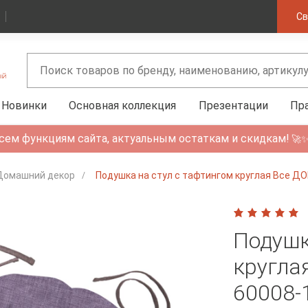
Св
Новинки
Основная коллекция
Презентации
Пр
сем функциям сайта, актуальным остаткам и скидкам!
🚀
Домашний декор
Подушка на стул с тафтингом круглая Все 
Подушк
кругла
60008-