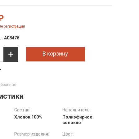
₽
е регистрации
A08476
В корзину
т
истики
Состав:
Наполнитель:
Хлопок 100%
Полиэфирное
волокно
Размер изделия:
Цвет: