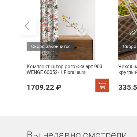
Скоро закончится
Скоро
Комплект штор рогожка арт.903
Чехол н
WENGE 60052-1 Floral aura
круглый
accent
1709.22 ₽
335.
Вы недавно смотрели