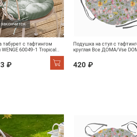
 закончится
а табурет с тафтингом
Подушка на стул с тафтин
 WENGE 60049-1 Tropical
круглая Все ДОМА/Vse DO
60359-1 Офелия
53 ₽
420 ₽