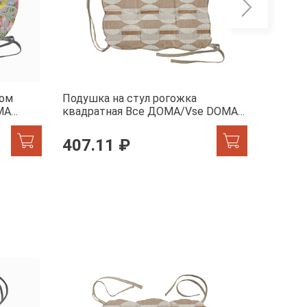
гом
Подушка на стул рогожка
Подушк
MA
квадратная Все ДОМА/Vse DOMA
квадра
60352-1 Этюд
60353-
407.11 ₽
407.