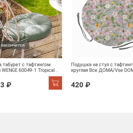
 закончится
а табурет с тафтингом
Подушка на стул с тафтин
 WENGE 60049-1 Tropical
круглая Все ДОМА/Vse DO
60359-1 Офелия
53 ₽
420 ₽