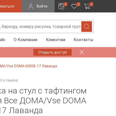
0
0
0
язаться
Войти
айс
О Компании
Клиентам
Контакты
✨
Открыть доступ
ДОМА/Vse DOMA 60008-17 Лаванда
0 отзывов
а на стул с тафтингом
я Все ДОМА/Vse DOMA
17 Лаванда