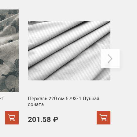
-40
-1
Перкаль 220 см 6793-1 Лунная
Муслин
соната
103 
201.58 ₽
171.44