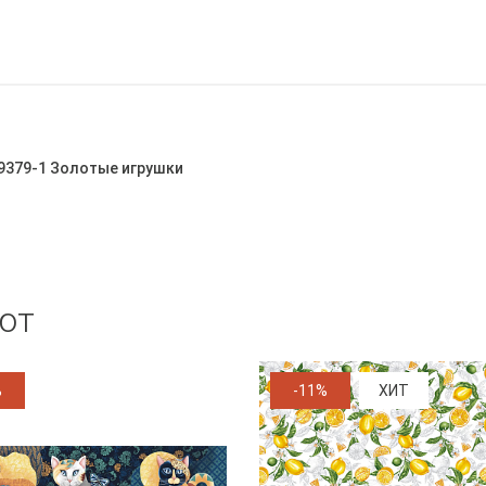
29379-1 Золотые игрушки
ют
%
-11%
ХИТ