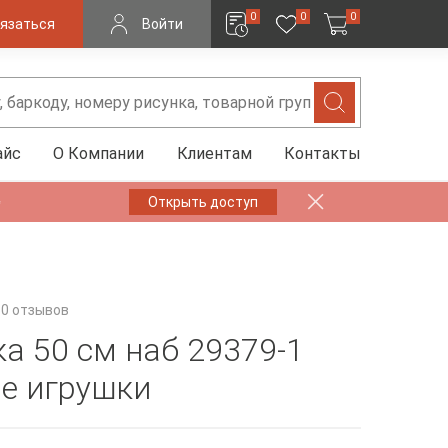
0
0
0
язаться
Войти
айс
О Компании
Клиентам
Контакты
✨
Открыть доступ
0 отзывов
а 50 см наб 29379-1
е игрушки