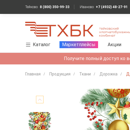
Тейково
8 (800) 350-99-33
Иваново
+7 (4932) 48-27-91
Каталог
Маркетплейсы
Акции
Получите полный доступ ко в
Главная
Продукция
Ткани
Дорожка
Д