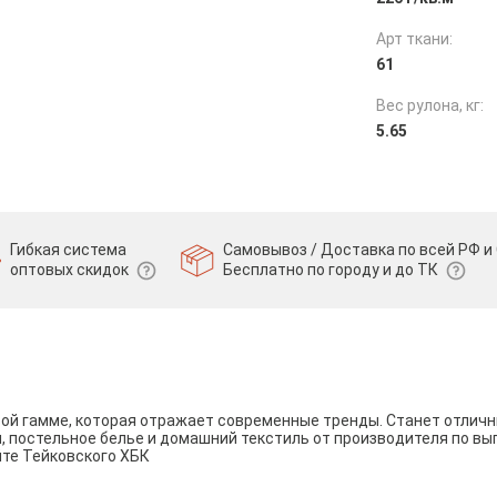
Арт ткани:
61
Вес рулона, кг:
5.65
Гибкая система
Самовывоз / Доставка по всей РФ и 
оптовых скидок
Бесплатно по городу и до ТК
вой гамме, которая отражает современные тренды. Станет отли
и, постельное белье и домашний текстиль от производителя по вы
йте Тейковского ХБК