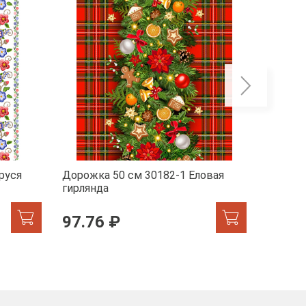
руся
Дорожка 50 см 30182-1 Еловая
Дорожк
гирлянда
97.76 ₽
97.7