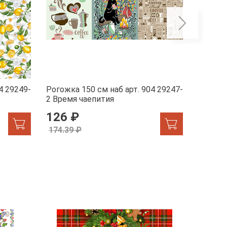
4 29249-
Рогожка 150 см наб арт. 904 29247-
Рогожка
2 Время чаепития
1 Жар-
126 ₽
155.
174.39 ₽
174.39