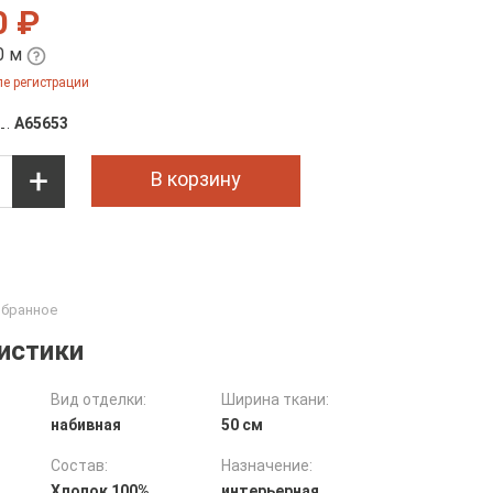
0 ₽
0 м
е регистрации
A65653
В корзину
истики
Вид отделки:
Ширина ткани:
набивная
50 см
Состав:
Назначение:
Хлопок 100%
интерьерная