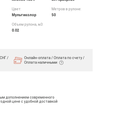
Цвет:
Метров в рулоне:
Мультиколор
50
Объем рулона, м3:
0.02
СНГ /
Онлайн-оплата / Оплата по счету /
Оплата наличными
чным дополнением современного
годной цене с удобной доставкой