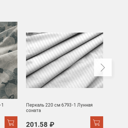
-40
-1
Перкаль 220 см 6793-1 Лунная
Муслин
соната
103 
201.58 ₽
171.44