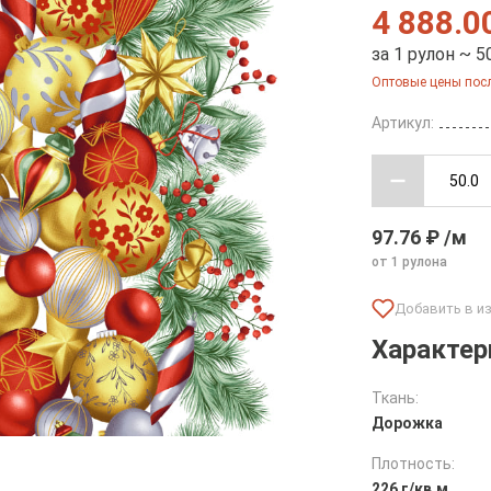
4 888.0
за 1 рулон ~ 5
Оптовые цены посл
Артикул:
97.76 ₽ /м
от 1 рулона
Характер
Ткань:
Дорожка
Плотность:
226 г/кв.м