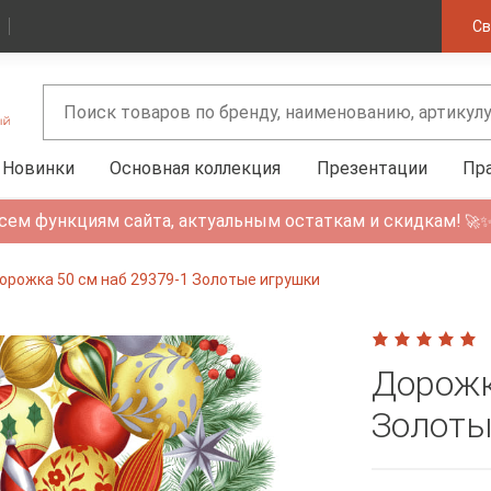
Св
Новинки
Основная коллекция
Презентации
Пр
сем функциям сайта, актуальным остаткам и скидкам!
🚀
орожка 50 см наб 29379-1 Золотые игрушки
Дорожк
Золоты