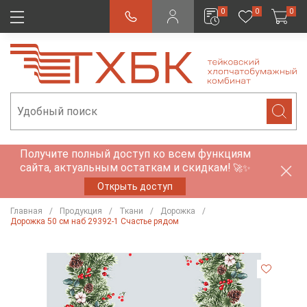
0
0
0
Получите полный доступ ко всем функциям
сайта, актуальным остаткам и скидкам!
🚀✨
Открыть доступ
Главная
Продукция
Ткани
Дорожка
Дорожка 50 см наб 29392-1 Счастье рядом