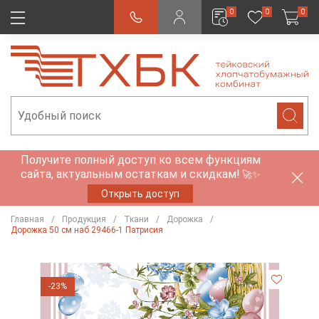
0
0
0
Получите полный доступ ко всем функциям
сайта, актуальным остаткам и скидкам!
🚀✨
Открыть доступ
Главная
Продукция
Ткани
Дорожка
Дорожка 50 см наб 29466-1 Патрисия
-23%