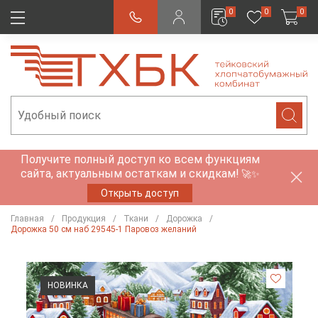
0
0
0
Получите полный доступ ко всем функциям
сайта, актуальным остаткам и скидкам!
🚀✨
Открыть доступ
Главная
Продукция
Ткани
Дорожка
Дорожка 50 см наб 29545-1 Паровоз желаний
НОВИНКА