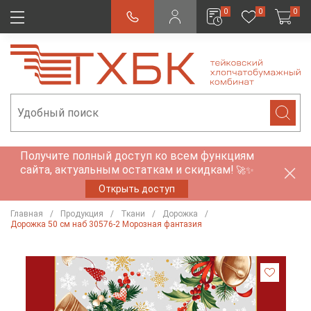
0
0
0
Получите полный доступ ко всем функциям
сайта, актуальным остаткам и скидкам!
🚀✨
Открыть доступ
Главная
Продукция
Ткани
Дорожка
Дорожка 50 см наб 30576-2 Морозная фантазия