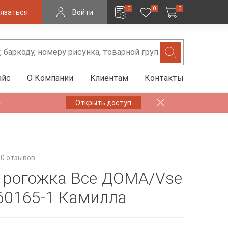
0
0
0
язаться
Войти
айс
О Компании
Клиентам
Контакты
✨
Открыть доступ
0 отзывов
 рогожка Все ДОМА/Vse
0165-1 Камилла