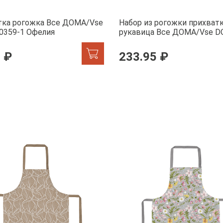
тка рогожка Все ДОМА/Vse
Набор из рогожки прихватк
0359-1 Офелия
рукавица Все ДОМА/Vse 
60359-1 Офелия
 ₽
233.95 ₽