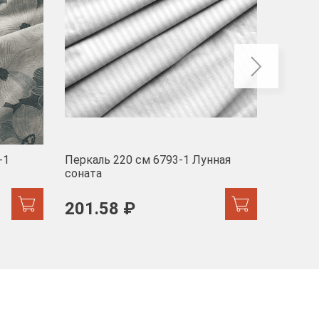
-1
Перкаль 220 см 6793-1 Лунная
Муслин
соната
103 
201.58 ₽
171.44