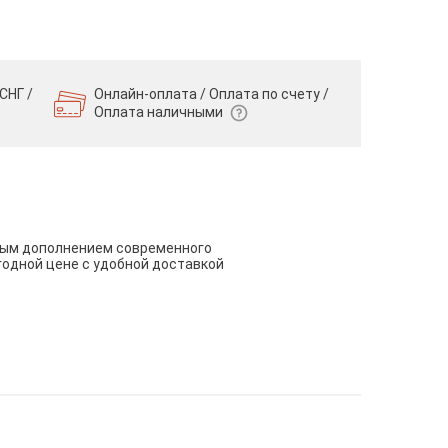
СНГ /
Онлайн-оплата / Оплата по счету /
Оплата наличными
чным дополнением современного
годной цене с удобной доставкой