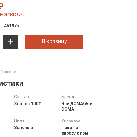
₽
е регистрации
A51975
В корзину
т
истики
Состав:
Бренд:
Хлопок 100%
Все ДOMA/Vse
DOMA
:
Цвет:
Упаковка:
Зеленый
Пакет с
еврослотом