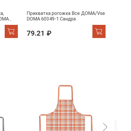
а,
Прихватка рогожка Все ДОМА/Vse
Набор 
DOMA
DOMA 60349-1 Сандра
ДОМА/V
60385-
79.21 ₽
286.