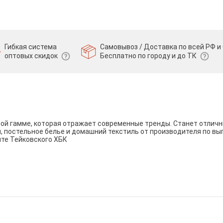
Гибкая система
Самовывоз / Доставка по всей РФ и 
оптовых скидок
Бесплатно по городу и до ТК
вой гамме, которая отражает современные тренды. Станет отли
и, постельное белье и домашний текстиль от производителя по вы
йте Тейковского ХБК