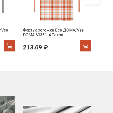
/Vse
Фартук рогожка Все ДОМА/Vse
Фартук
DOMA 60351-4 Тетра
DOMA 6
213.69 ₽
213.
-40