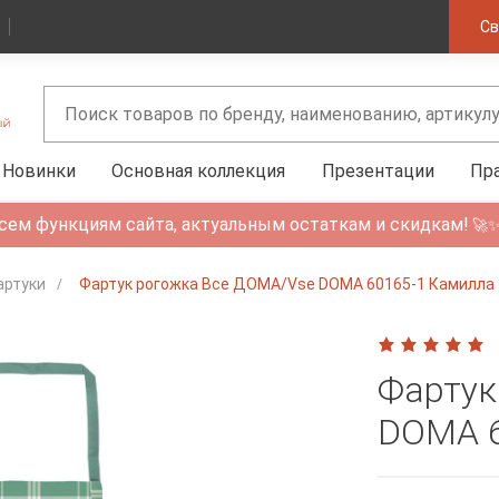
Св
Новинки
Основная коллекция
Презентации
Пр
сем функциям сайта, актуальным остаткам и скидкам!
🚀
артуки
Фартук рогожка Все ДОМА/Vse DOMA 60165-1 Камилла
Фартук
DOMA 6