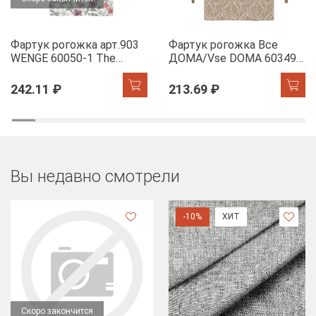
Фартук рогожка арт.903
Фартук рогожка Все
WENGE 60050-1 The
ДОМА/Vse DOMA 60349-
Garden of words
1 Сандра
242.11 ₽
213.69 ₽
Вы недавно смотрели
-10%
ХИТ
Скоро закончится