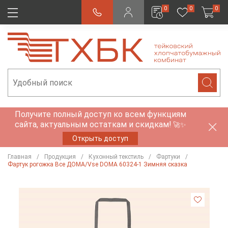
0
0
0
Получите полный доступ ко всем функциям
сайта, актуальным остаткам и скидкам!
🚀✨
Открыть доступ
Главная
Продукция
Кухонный текстиль
Фартуки
Фартук рогожка Все ДОМА/Vse DOMA 60324-1 Зимняя сказка