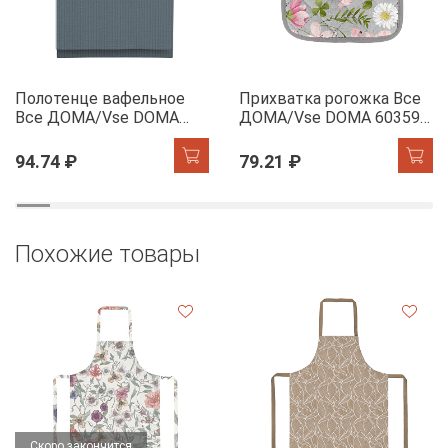
Полотенце вафельное
Прихватка рогожка Все
Все ДОМА/Vse DOMA
ДОМА/Vse DOMA 60359-
монохром, цв. серо-
1 Офелия
голубой, 60385-2 Колорит
94.74 ₽
79.21 ₽
Похожие товары
Скоро закончится