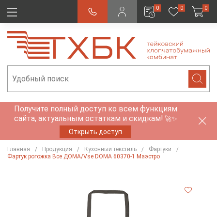
0
0
0
Получите полный доступ ко всем функциям
сайта, актуальным остаткам и скидкам!
🚀✨
Открыть доступ
Главная
Продукция
Кухонный текстиль
Фартуки
Фартук рогожка Все ДОМА/Vse DOMA 60370-1 Маэстро