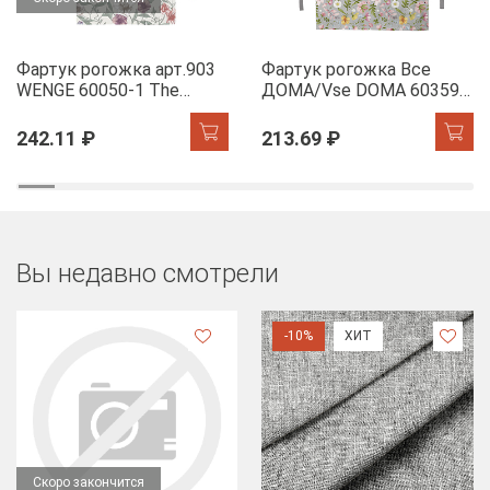
Фартук рогожка арт.903
Фартук рогожка Все
WENGE 60050-1 The
ДОМА/Vse DOMA 60359-
Garden of words
1 Офелия
242.11 ₽
213.69 ₽
Вы недавно смотрели
-10%
ХИТ
Скоро закончится