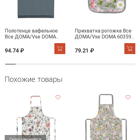
Полотенце вафельное
Прихватка рогожка Все
Все ДОМА/Vse DOMA
ДОМА/Vse DOMA 60359-
монохром, цв. серо-
1 Офелия
голубой, 60385-2 Колорит
94.74 ₽
79.21 ₽
Похожие товары
Скоро закончится