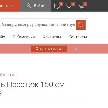
0
0
0
язаться
Войти
айс
О Компании
Клиентам
Контакты
✨
Открыть доступ
0 отзывов
ь Престиж 150 см
3