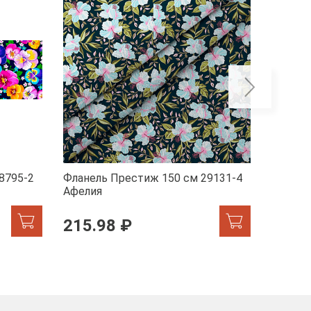
8795-2
Фланель Престиж 150 см 29131-4
Фланел
Афелия
170 
215.98 ₽
215.98