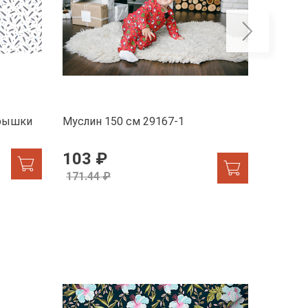
ерышки
Муслин 150 см 29167-1
Муслин 
Сновед
103 ₽
130 
171.44 ₽
171.44
-21