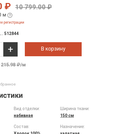
0 ₽
10 799.00 ₽
0 м
е регистрации
512844
В корзину
215.98 ₽/м
истики
Вид отделки:
Ширина ткани:
набивная
150 см
Состав:
Назначение:
Хлопок 100%
халатная