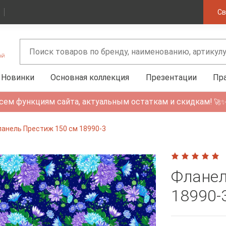
Св
Новинки
Основная коллекция
Презентации
Пр
сем функциям сайта, актуальным остаткам и скидкам!
🚀
анель Престиж 150 см 18990-3
Фланел
18990-