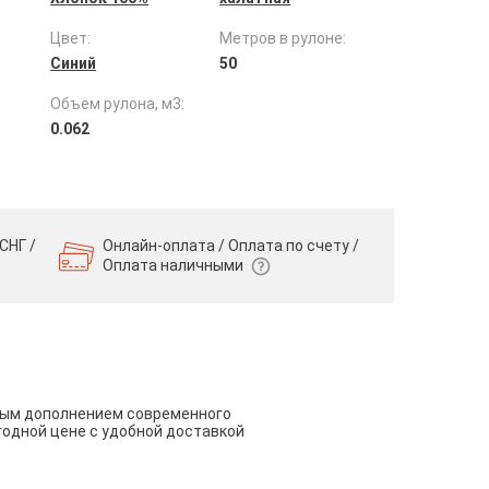
Цвет:
Метров в рулоне:
Синий
50
Объем рулона, м3:
0.062
СНГ /
Онлайн-оплата / Оплата по счету /
Оплата наличными
чным дополнением современного
годной цене с удобной доставкой