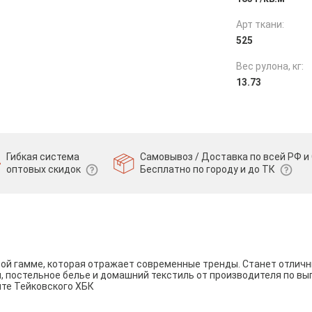
Арт ткани:
525
Вес рулона, кг:
13.73
Гибкая система
Самовывоз / Доставка по всей РФ и 
оптовых скидок
Бесплатно по городу и до ТК
вой гамме, которая отражает современные тренды. Станет отли
и, постельное белье и домашний текстиль от производителя по вы
йте Тейковского ХБК