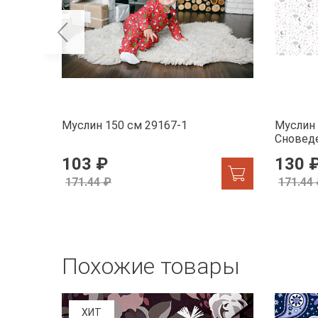
Муслин 150 см 29167-1
Муслин 
Сновед
103 ₽
130 
171.44 ₽
171.44
Похожие товары
ХИТ