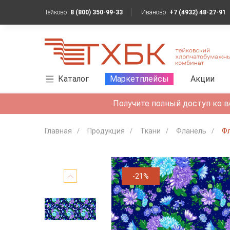
Тейково
8 (800) 350-99-33
Иваново
+7 (4932) 48-27-91
Каталог
Маркетплейсы
Акции
Получите полный доступ ко в
Главная
Продукция
Ткани
Фланель
Фл
-21%