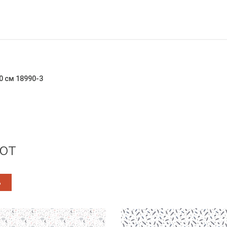
0 см 18990-3
ют
%