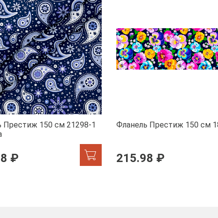
 Престиж 150 см 21298-1
Фланель Престиж 150 см 1
а
98 ₽
215.98 ₽