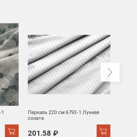
-40
-1
Перкаль 220 см 6793-1 Лунная
Муслин
соната
103 
201.58 ₽
171.44