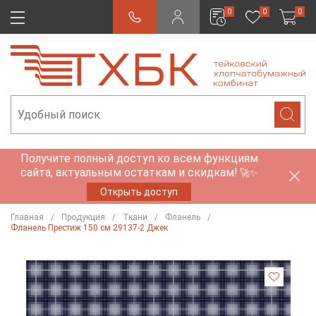
0
0
0
Получите полный доступ ко всем функциям
сайта, актуальным остаткам и скидкам!
🚀✨
Открыть доступ
Главная
Продукция
Ткани
Фланель
Фланель Престиж 150 см 29137-2 Джек