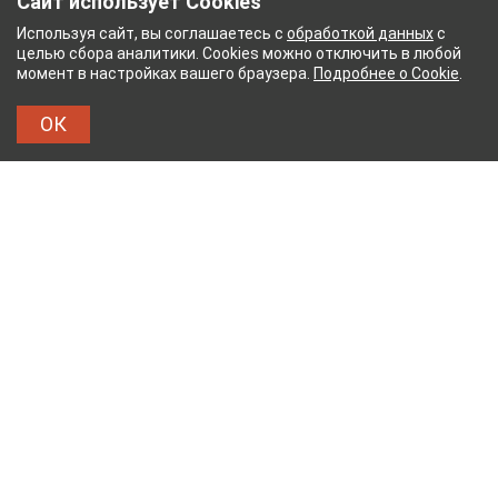
Сайт использует Cookies
Используя сайт, вы соглашаетесь с
обработкой данных
с
целью сбора аналитики. Cookies можно отключить в любой
момент в настройках вашего браузера.
Подробнее о Cookie
.
ОК
ЫЙ КОМБИНАТ
ТЕЙКОВСКИЙ ХЛОПЧАТОБУМАЖ
ТХБК
Тейковский хлопчатобумажный комбинат – современное
текстильное предприятие России полного
производственного цикла, оснащенное новейшим
оборудованием.