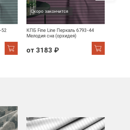
Скоро закончится
-52
КПБ Fine Line Перкаль 6793-44
КПБ Fin
Мелодия сна (орхидея)
1/2470
от 3183 ₽
от 2
-40