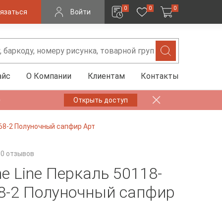
0
0
0
язаться
Войти
айс
О Компании
Клиентам
Контакты
✨
Открыть доступ
168-2 Полуночный сапфир Арт
0 отзывов
e Line Перкаль 50118-
8-2 Полуночный сапфир