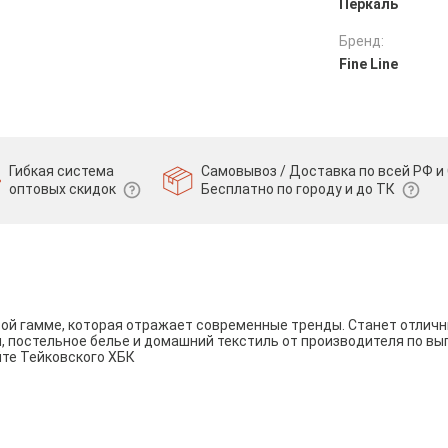
Перкаль
Бренд:
Fine Line
Гибкая система
Самовывоз / Доставка по всей РФ и 
оптовых скидок
Бесплатно по городу и до ТК
вой гамме, которая отражает современные тренды. Станет отли
и, постельное белье и домашний текстиль от производителя по вы
йте Тейковского ХБК