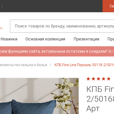
Св
Новинки
Основная коллекция
Презентации
Пр
сем функциям сайта, актуальным остаткам и скидкам!
🚀
мплекты постельного белья
КПБ Fine Line Перкаль 50118-2/50
КПБ Fin
2/5016
Арт