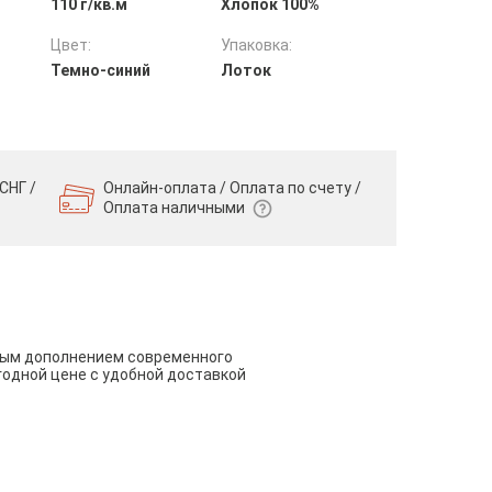
110 г/кв.м
Хлопок 100%
Цвет:
Упаковка:
Темно-синий
Лоток
СНГ /
Онлайн-оплата / Оплата по счету /
Оплата наличными
чным дополнением современного
годной цене с удобной доставкой