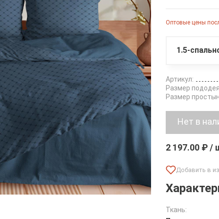
Оптовые цены посл
1.5-спальн
Артикул:
Размер пододея
Размер простын
Нет в нал
2 197.00 ₽ /
Характер
Ткань: