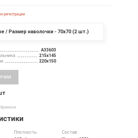
е регистрации
ое / Размер наволочки - 70х70 (2 шт.)
A33603
льника:
215х145
и:
220х150
ичии
 шт
истики
Плотность:
Состав: