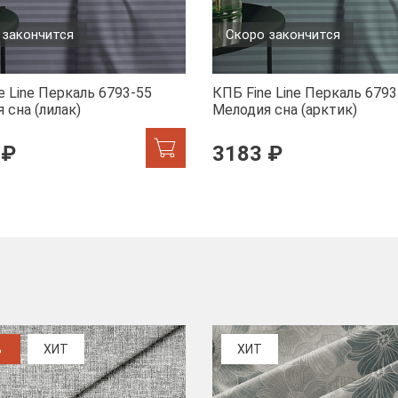
 закончится
Скоро закончится
e Line Перкаль 6793-55
КПБ Fine Line Перкаль 6793
 сна (лилак)
Мелодия сна (арктик)
 ₽
3183 ₽
%
ХИТ
ХИТ