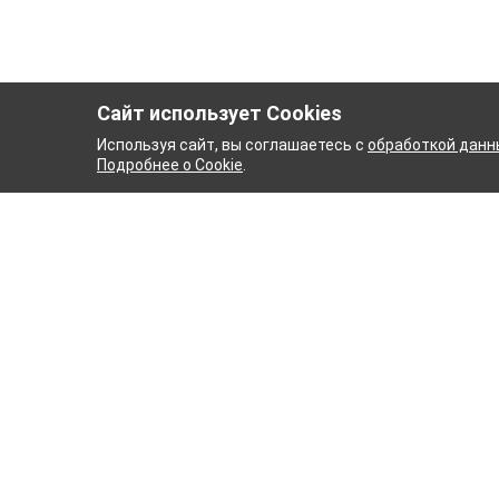
Сайт использует Cookies
Используя сайт, вы соглашаетесь с
обработкой данн
Подробнее о Cookie
.
МАЖНЫЙ КОМБИНАТ
ТЕЙК
ТХБК
Ткани
Постель
Домашн
Кухонн
Тейковский хлопчатобумажный
Пряжа
комбинат – современное текстильное
предприятие России полного
WENGE