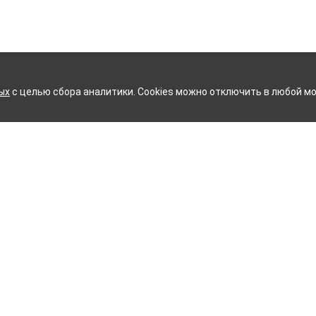
ых
с целью сбора аналитики. Cookies можно отключить в любой мо
ОВСКИЙ ХЛОПЧАТОБУМАЖН
Контакты
ное белье
Тейково
ий текстиль
8 (800) 350-99-33
ый текстиль
Иваново
+7 (4932) 48-27-91