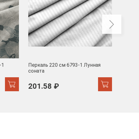
-1
Перкаль 220 см 6793-1 Лунная
Муслин
соната
103 
201.58 ₽
171.44