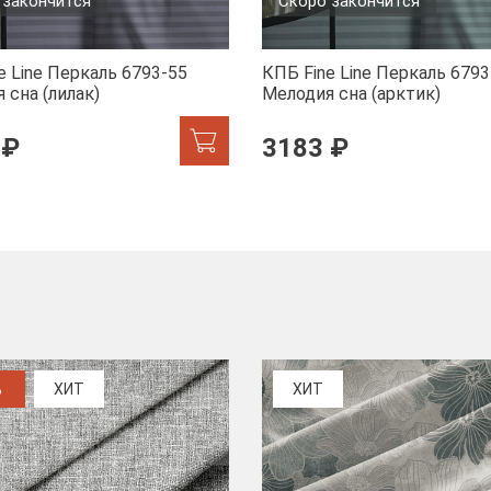
 закончится
Скоро закончится
e Line Перкаль 6793-55
КПБ Fine Line Перкаль 6793
 сна (лилак)
Мелодия сна (арктик)
 ₽
3183 ₽
%
ХИТ
ХИТ