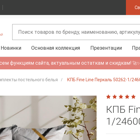
Св
Новинки
Основная коллекция
Презентации
Пр
сем функциям сайта, актуальным остаткам и скидкам!
🚀
мплекты постельного белья
КПБ Fine Line Перкаль 50262-1/24
КПБ Fin
1/2460