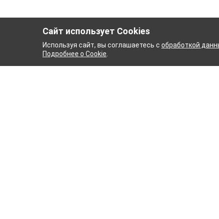
Сайт использует Cookies
Используя сайт, вы соглашаетесь с
обработкой данн
Подробнее о Cookie
.
АЖНЫЙ КОМБИНАТ
ТЕЙКО
ТХБК
Ткани
Постель
Домашн
Кухонн
Тейковский хлопчатобумажный
Пряжа
комбинат – современное текстильное
предприятие России полного
WENGE
производственного цикла, оснащенное
Акции
новейшим оборудованием.