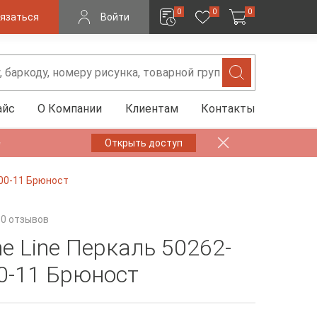
0
0
0
язаться
Войти
айс
О Компании
Клиентам
Контакты
✨
Открыть доступ
600-11 Брюност
0 отзывов
e Line Перкаль 50262-
0-11 Брюност