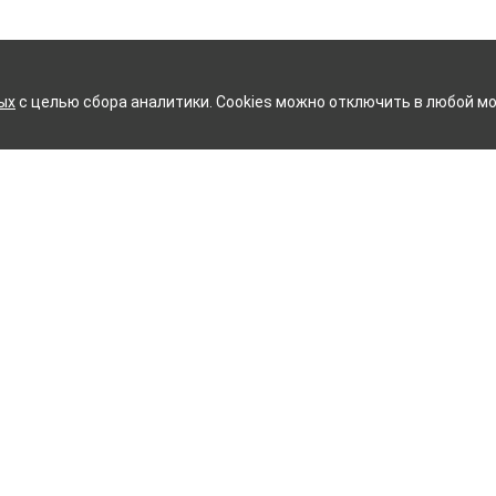
ых
с целью сбора аналитики. Cookies можно отключить в любой мо
ВСКИЙ ХЛОПЧАТОБУМАЖНЫ
Контакты
ное белье
Тейково
ий текстиль
8 (800) 350-99-33
ый текстиль
Иваново
+7 (4932) 48-27-91