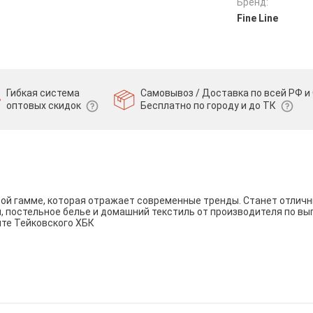
Бренд:
Fine Line
Гибкая система
Самовывоз / Доставка по всей РФ и 
оптовых скидок
Бесплатно по городу и до ТК
вой гамме, которая отражает современные тренды. Станет отли
и, постельное белье и домашний текстиль от производителя по вы
йте Тейковского ХБК