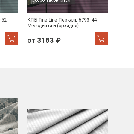
Скоро закончится
-52
КПБ Fine Line Перкаль 6793-44
КПБ Fin
Мелодия сна (орхидея)
1/2470
от 3183 ₽
от 2
-40