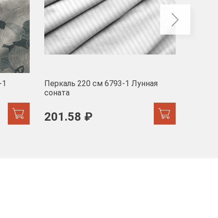
-1
Перкаль 220 см 6793-1 Лунная
Муслин
соната
103 
201.58 ₽
171.44