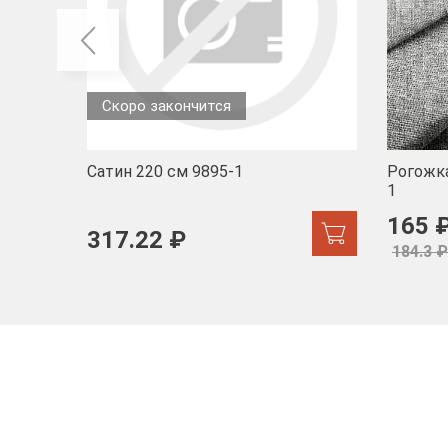
Скоро закончится
Сатин 220 см 9895-1
Рогожка
1
165 
317.22 ₽
184.3 ₽