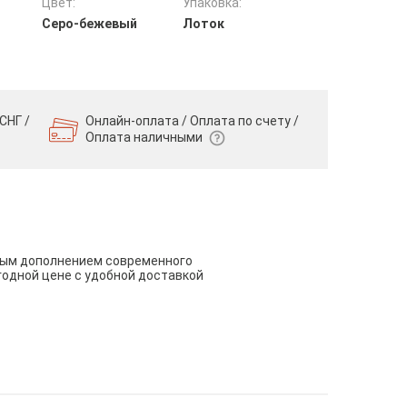
Цвет:
Упаковка:
Серо-бежевый
Лоток
СНГ /
Онлайн-оплата / Оплата по счету /
Оплата наличными
чным дополнением современного
годной цене с удобной доставкой