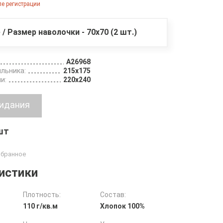
е регистрации
 / Размер наволочки - 70х70 (2 шт.)
A26968
льника:
215х175
и:
220х240
 шт
истики
Плотность:
Состав:
110 г/кв.м
Хлопок 100%