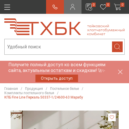
0
0
0
Получите полный доступ ко всем функциям
сайта, актуальным остаткам и скидкам!
🚀✨
Открыть доступ
Главная
Продукция
Постельное белье
Комплекты постельного белья
КПБ Fine Line Перкаль 50337-1/24600-63 Марабу