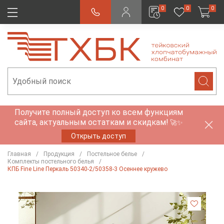
0
0
0
Получите полный доступ ко всем функциям
сайта, актуальным остаткам и скидкам!
🚀✨
Открыть доступ
Главная
Продукция
Постельное белье
Комплекты постельного белья
КПБ Fine Line Перкаль 50340-2/50358-3 Осеннее кружево