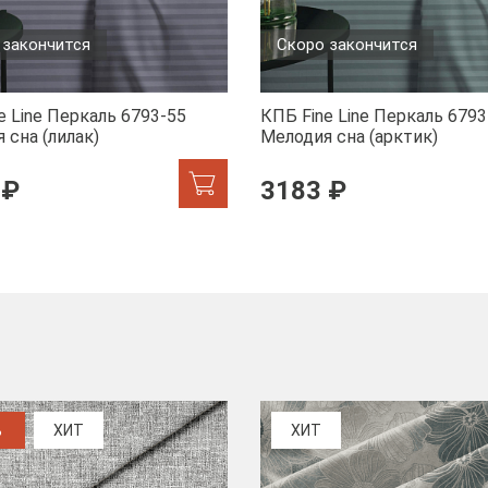
 закончится
Скоро закончится
e Line Перкаль 6793-55
КПБ Fine Line Перкаль 6793
 сна (лилак)
Мелодия сна (арктик)
 ₽
3183 ₽
%
ХИТ
ХИТ