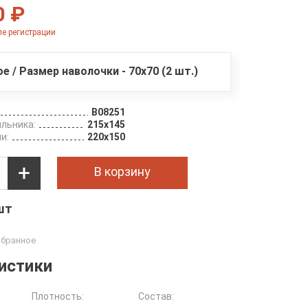
0 ₽
е регистрации
ое / Размер наволочки - 70х70 (2 шт.)
B08251
льника:
215х145
и:
220х150
В корзину
 шт
истики
Плотность:
Состав: