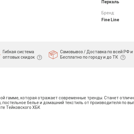
Перкаль
Бренд:
Fine Line
Гибкая система
Самовывоз / Доставка по всей РФ и 
оптовых скидок
Бесплатно по городу и до ТК
вой гамме, которая отражает современные тренды. Станет отли
и, постельное белье и домашний текстиль от производителя по вы
йте Тейковского ХБК