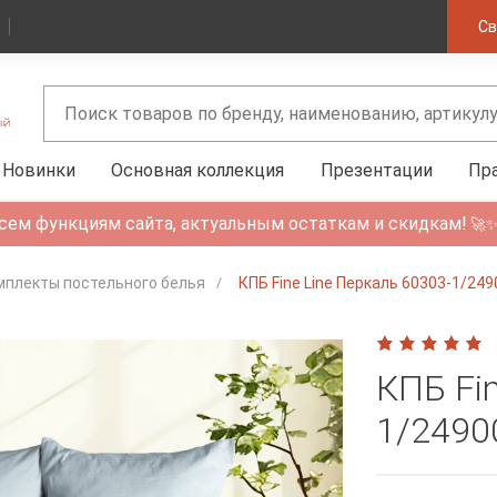
Св
Новинки
Основная коллекция
Презентации
Пр
сем функциям сайта, актуальным остаткам и скидкам!
🚀
мплекты постельного белья
КПБ Fine Line Перкаль 60303-1/24
КПБ Fin
1/2490