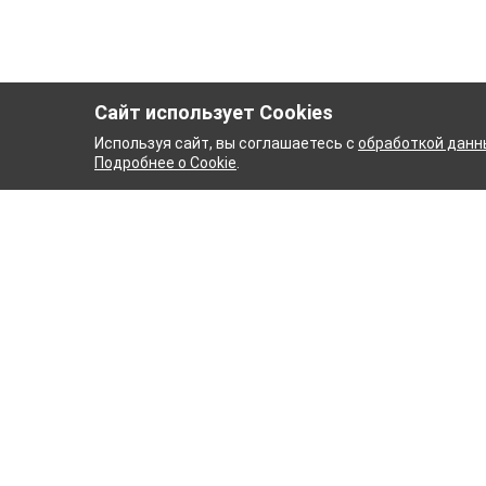
Сайт использует Cookies
Используя сайт, вы соглашаетесь с
обработкой данн
Подробнее о Cookie
.
ЫЙ КОМБИНАТ
ТЕЙКОВСК
ТХБК
Ткани
Постель
Домашн
Кухонн
Тейковский хлопчатобумажный
Пряжа
комбинат – современное текстильное
предприятие России полного
WENGE