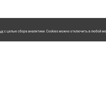
ых
с целью сбора аналитики. Cookies можно отключить в любой мо
ИЙ ХЛОПЧАТОБУМАЖНЫЙ К
Контакты
ное белье
Тейково
ий текстиль
8 (800) 350-99-33
ый текстиль
Иваново
+7 (4932) 48-27-91