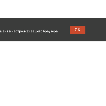
ОК
мент в настройках вашего браузера.
ОМБИНАТ
ТЕЙКОВСКИЙ Х
Реквизиты
Владелец сайта: ООО «ИвМашТорг»
Юридический адрес: 155048,
Ивановская область, г.о. Тейково, г.
Тейково, ул. Сергеевская, д.10
Режим работы: с 7.00 до 17.00 пн -пт
ОГРН 1123704000133 от 26.03.2012 г.