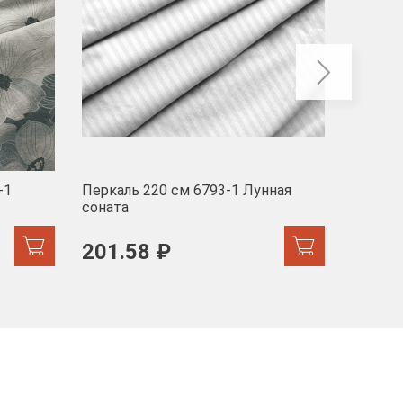
-1
Перкаль 220 см 6793-1 Лунная
Муслин
соната
103 
201.58 ₽
171.44