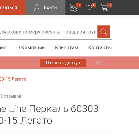
0
0
0
язаться
Войти
айс
О Компании
Клиентам
Контакты
✨
Открыть доступ
900-15 Легато
0 отзывов
e Line Перкаль 60303-
0-15 Легато