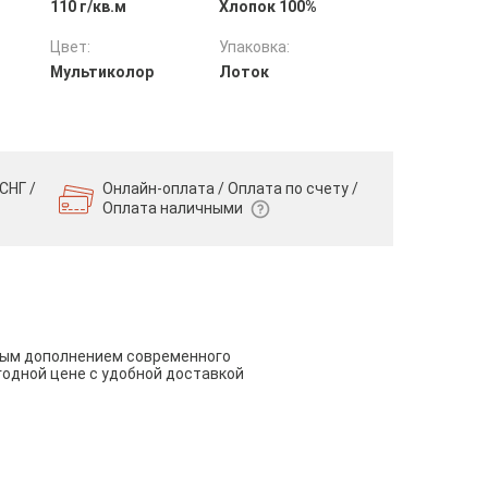
110 г/кв.м
Хлопок 100%
Цвет:
Упаковка:
Мультиколор
Лоток
СНГ /
Онлайн-оплата / Оплата по счету /
Оплата наличными
чным дополнением современного
годной цене с удобной доставкой