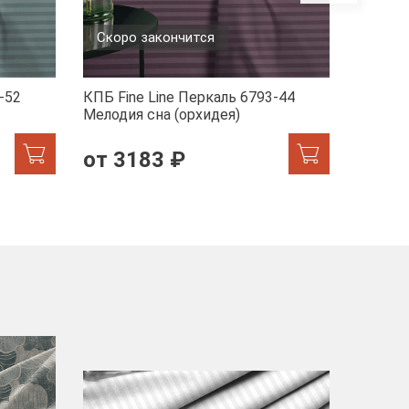
Скоро закончится
-52
КПБ Fine Line Перкаль 6793-44
КПБ Fin
Мелодия сна (орхидея)
1/2470
от 3183 ₽
от 2
-40