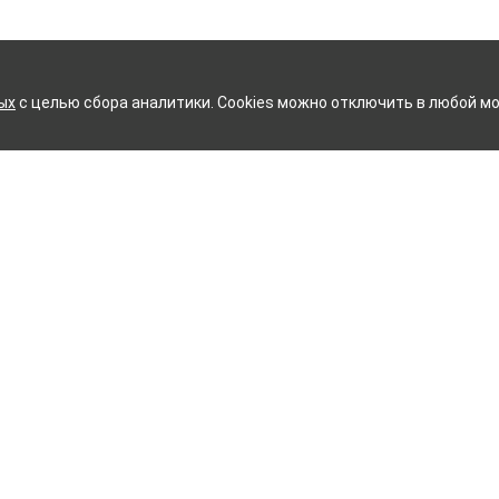
ых
с целью сбора аналитики. Cookies можно отключить в любой мо
ИЙ ХЛОПЧАТОБУМАЖНЫЙ К
Контакты
ное белье
Тейково
ий текстиль
8 (800) 350-99-33
ый текстиль
Иваново
+7 (4932) 48-27-91