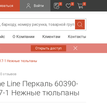
0
0
0
язаться
Войти
айс
О Компании
Клиентам
Контакты
✨
Открыть доступ
0417-1 Нежные тюльпаны
0 отзывов
e Line Перкаль 60390-
7-1 Нежные тюльпаны