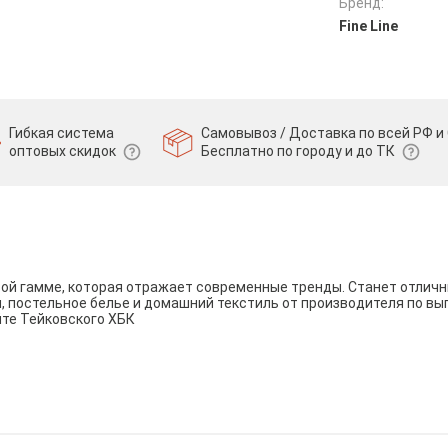
Бренд:
Fine Line
Гибкая система
Самовывоз / Доставка по всей РФ и 
оптовых скидок
Бесплатно по городу и до ТК
вой гамме, которая отражает современные тренды. Станет отли
и, постельное белье и домашний текстиль от производителя по вы
йте Тейковского ХБК