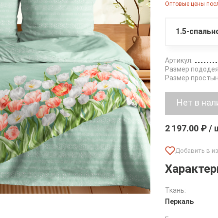
Оптовые цены посл
1.5-спальн
Артикул:
Размер пододея
Размер простын
Нет в нал
2 197.00 ₽ /
Характер
Ткань:
Перкаль