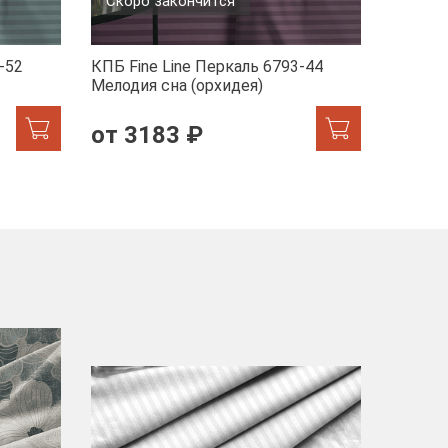
Скоро закончится
-52
КПБ Fine Line Перкаль 6793-44
КПБ Fin
Мелодия сна (орхидея)
1/2470
от 3183 ₽
от 2
-40