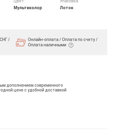
Цвет:
Упаковка:
Мультиколор
Лоток
СНГ /
Онлайн-оплата / Оплата по счету /
Оплата наличными
чным дополнением современного
годной цене с удобной доставкой