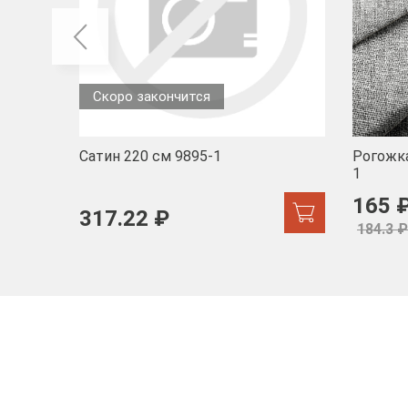
Скоро закончится
Сатин 220 см 9895-1
Рогожка
1
165 
317.22 ₽
184.3 ₽