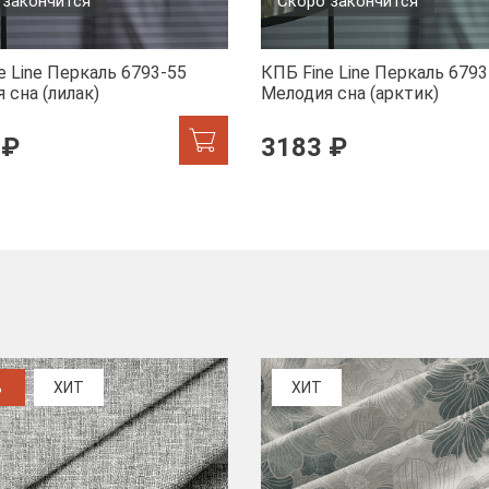
 закончится
Скоро закончится
e Line Перкаль 6793-55
КПБ Fine Line Перкаль 6793
 сна (лилак)
Мелодия сна (арктик)
 ₽
3183 ₽
%
ХИТ
ХИТ