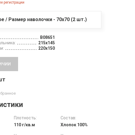
е регистрации
ое / Размер наволочки - 70х70 (2 шт.)
B08651
льника:
215х145
и:
220х150
ичии
 шт
истики
Плотность:
Состав:
110 г/кв.м
Хлопок 100%