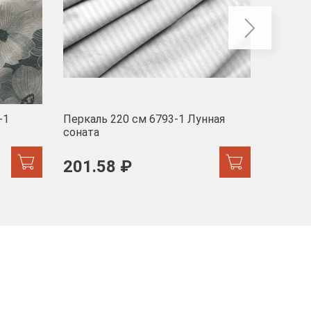
-1
Перкаль 220 см 6793-1 Лунная
Муслин
соната
103 
201.58 ₽
171.44