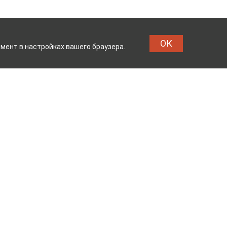
ОК
мент в настройках вашего браузера.
ОМБИНАТ
ТЕЙКОВСКИЙ Х
Реквизиты
Владелец сайта: ООО «ИвМашТорг»
Юридический адрес: 155048,
Ивановская область, г.о. Тейково, г.
Тейково, ул. Сергеевская, д.10
Режим работы: с 7.00 до 17.00 пн -пт
ОГРН 1123704000133 от 26.03.2012 г.
Продавец: ООО «ТД Юниколор»