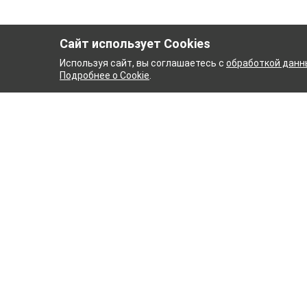
Сайт использует Cookies
Используя сайт, вы соглашаетесь с
обработкой данн
Подробнее о Cookie
.
ЫЙ КОМБИНАТ
ТЕЙКОВСК
ТХБК
Ткани
Постель
Домашн
Кухонн
Тейковский хлопчатобумажный
Пряжа
комбинат – современное текстильное
предприятие России полного
WENGE
производственного цикла, оснащенное
Акции
новейшим оборудованием.