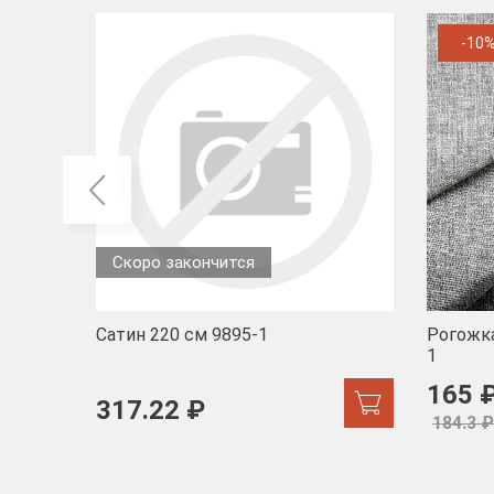
-10
Скоро закончится
Сатин 220 см 9895-1
Рогожка
1
165 
317.22 ₽
184.3 ₽