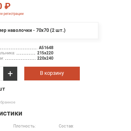
0 ₽
е регистрации
мер наволочки - 70х70 (2 шт.)
A51648
льника:
215х220
и:
220х240
В корзину
 шт
истики
Плотность:
Состав: