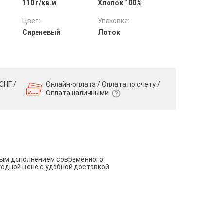
110 г/кв.м
Хлопок 100%
Цвет:
Упаковка:
Сиреневый
Лоток
СНГ /
Онлайн-оплата / Оплата по счету /
Оплата наличными
чным дополнением современного
годной цене с удобной доставкой