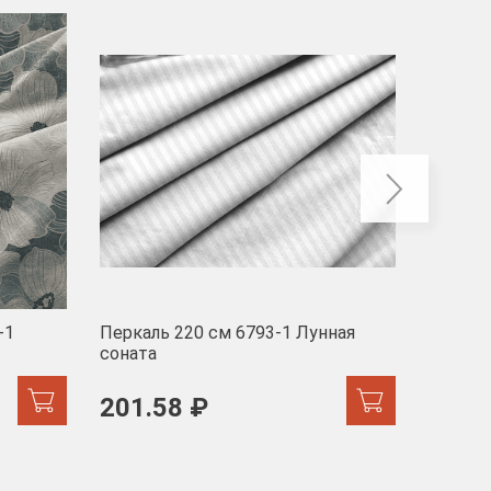
-40
-1
Перкаль 220 см 6793-1 Лунная
Муслин
соната
103 
201.58 ₽
171.44