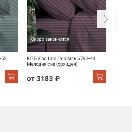
Скоро закончится
-52
КПБ Fine Line Перкаль 6793-44
КПБ Fin
Мелодия сна (орхидея)
1/2470
от 3183 ₽
от 2