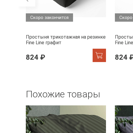
Скоро закончится
Скоро
Простыня трикотажная на резинке
Простын
Fine Line графит
Fine Lin
824 ₽
824 
Похожие товары