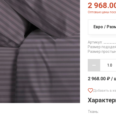
2 968.0
Оптовые цены посл
Евро / Раз
Артикул:
Размер пододея
Размер простын
2 968.00 ₽ /
Характер
Ткань: