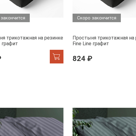
 закончится
Скоро закончится
я трикотажная на резинке
Простыня трикотажная на 
e графит
Fine Line графит
₽
824 ₽