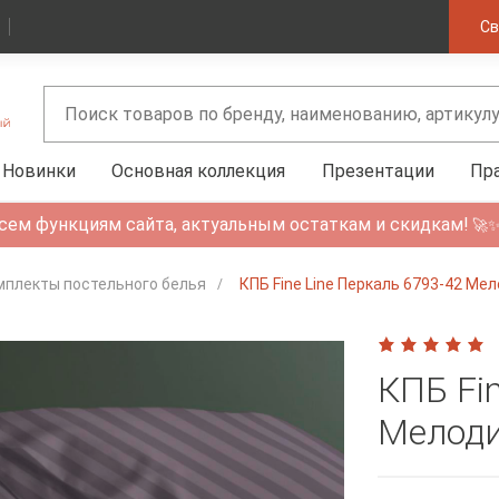
Св
Новинки
Основная коллекция
Презентации
Пр
сем функциям сайта, актуальным остаткам и скидкам!
🚀
мплекты постельного белья
КПБ Fine Line Перкаль 6793-42 Мел
КПБ Fi
Мелоди