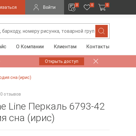
0
0
0
язаться
Войти
айс
О Компании
Клиентам
Контакты
✨
Открыть доступ
одия сна (ирис)
0 отзывов
ne Line Перкаль 6793-42
я сна (ирис)