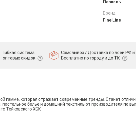
Перкаль
Бренд:
Fine Line
Гибкая система
Самовывоз / Доставка по всей РФ и 
оптовых скидок
Бесплатно по городу и до ТК
вой гамме, которая отражает современные тренды. Станет отли
и, постельное белье и домашний текстиль от производителя по вы
йте Тейковского ХБК