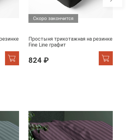
Скоро закончится
Скоро
резинке
Простыня трикотажная на резинке
Просты
Fine Line графит
Fine Li
824 ₽
824 