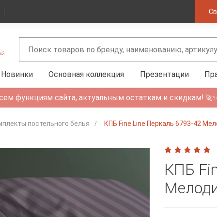
Св
Новинки
Основная коллекция
Презентации
Пр
сем функциям сайта, актуальным остаткам и скидкам!
🚀
мплекты постельного белья
КПБ Fine Line Перкаль 6793-42 Мел
КПБ Fi
Мелоди