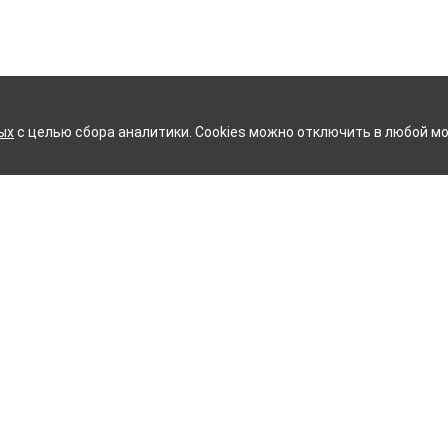
ых
с целью сбора аналитики. Cookies можно отключить в любой мо
ИЙ ХЛОПЧАТОБУМАЖНЫЙ К
Контакты
ное белье
Тейково
ий текстиль
8 (800) 350-99-33
ый текстиль
Иваново
+7 (4932) 48-27-91