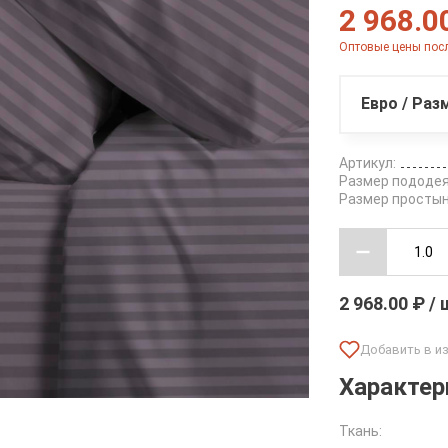
2 968.0
Оптовые цены посл
Евро / Раз
Артикул:
Размер пододея
Размер простын
2 968.00 ₽ /
Характер
Ткань: