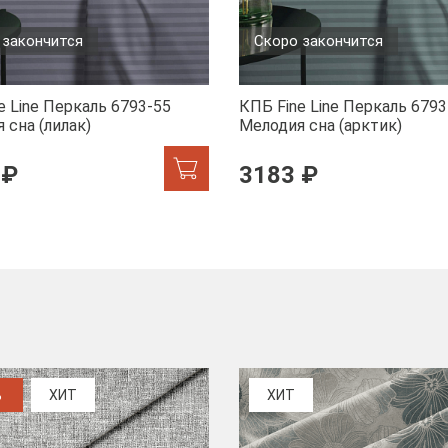
 закончится
Скоро закончится
e Line Перкаль 6793-55
КПБ Fine Line Перкаль 6793
 сна (лилак)
Мелодия сна (арктик)
 ₽
3183 ₽
%
ХИТ
ХИТ