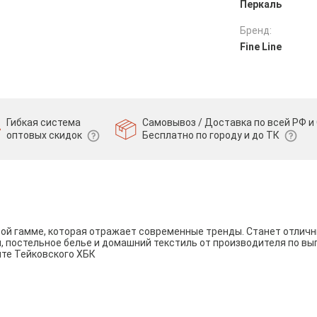
Перкаль
Бренд:
Fine Line
Гибкая система
Самовывоз / Доставка по всей РФ и 
оптовых скидок
Бесплатно по городу и до ТК
вой гамме, которая отражает современные тренды. Станет отли
и, постельное белье и домашний текстиль от производителя по вы
йте Тейковского ХБК