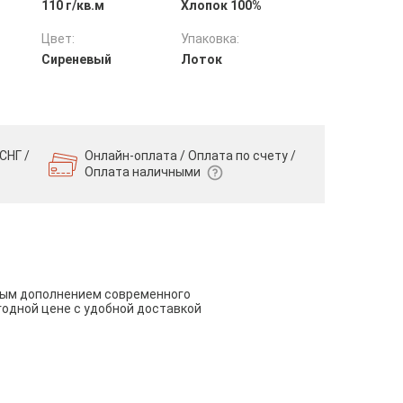
110 г/кв.м
Хлопок 100%
Цвет:
Упаковка:
Сиреневый
Лоток
СНГ /
Онлайн-оплата / Оплата по счету /
Оплата наличными
чным дополнением современного
годной цене с удобной доставкой