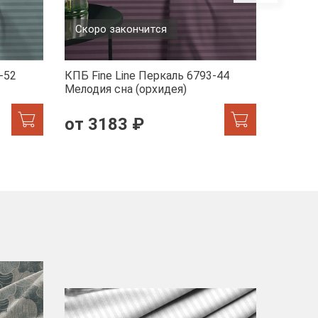
Скоро закончится
-52
КПБ Fine Line Перкаль 6793-44
КПБ Fin
Мелодия сна (орхидея)
1/2470
от 3183 ₽
от 2
-40