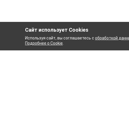
Сайт использует Cookies
Используя сайт, вы соглашаетесь с
обработкой данн
Подробнее о Cookie
.
ЫЙ КОМБИНАТ
ТЕЙКОВСК
ТХБК
Ткани
Постель
Домашн
Кухонн
Тейковский хлопчатобумажный
Пряжа
комбинат – современное текстильное
предприятие России полного
WENGE