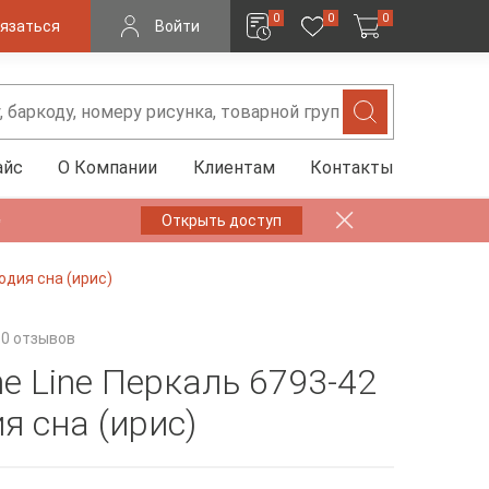
0
0
0
язаться
Войти
айс
О Компании
Клиентам
Контакты
✨
Открыть доступ
одия сна (ирис)
0 отзывов
ne Line Перкаль 6793-42
я сна (ирис)