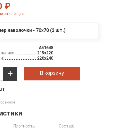
0 ₽
е регистрации
мер наволочки - 70х70 (2 шт.)
A51648
льника:
215х220
и:
220х240
В корзину
 шт
истики
Плотность:
Состав: