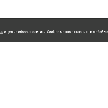
ых
с целью сбора аналитики. Cookies можно отключить в любой мо
ОВСКИЙ ХЛОПЧАТОБУМАЖН
Контакты
ное белье
Тейково
ий текстиль
8 (800) 350-99-33
ый текстиль
Иваново
+7 (4932) 48-27-91