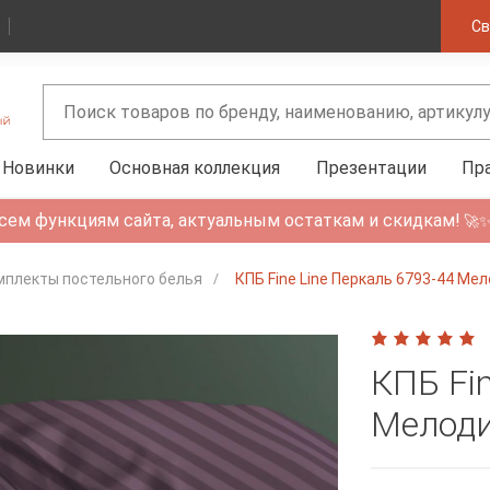
Св
Новинки
Основная коллекция
Презентации
Пр
сем функциям сайта, актуальным остаткам и скидкам!
🚀
мплекты постельного белья
КПБ Fine Line Перкаль 6793-44 Мел
КПБ Fi
Мелоди