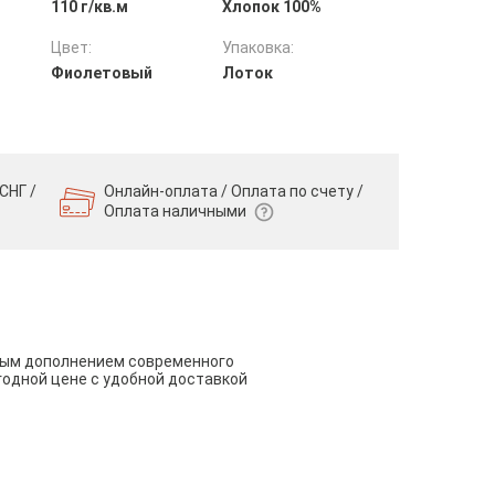
110 г/кв.м
Хлопок 100%
Цвет:
Упаковка:
Фиолетовый
Лоток
СНГ /
Онлайн-оплата / Оплата по счету /
Оплата наличными
чным дополнением современного
годной цене с удобной доставкой