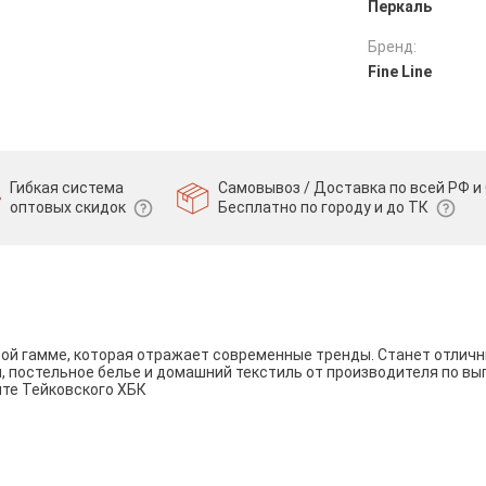
Перкаль
Бренд:
Fine Line
Гибкая система
Самовывоз / Доставка по всей РФ и 
оптовых скидок
Бесплатно по городу и до ТК
вой гамме, которая отражает современные тренды. Станет отли
и, постельное белье и домашний текстиль от производителя по вы
йте Тейковского ХБК