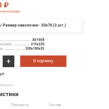
0 ₽
е регистрации
/ Размер наволочки - 50х70 (2 шт.)
A51658
льника:
215х220
и:
200х180х25
В корзину
 шт
истики
Плотность:
Состав: