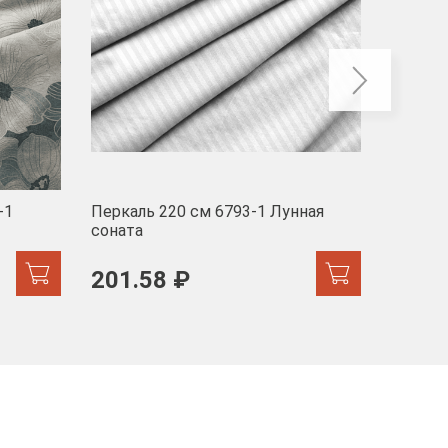
-1
Перкаль 220 см 6793-1 Лунная
Муслин
соната
103 
201.58 ₽
171.44