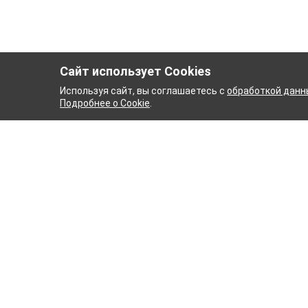
Сайт использует Cookies
Используя сайт, вы соглашаетесь с
обработкой данн
Подробнее о Cookie
.
АЖНЫЙ КОМБИНАТ
ТЕЙК
ТХБК
Ткани
Постель
Домашн
Кухонн
Тейковский хлопчатобумажный
Пряжа
комбинат – современное текстильное
предприятие России полного
WENGE