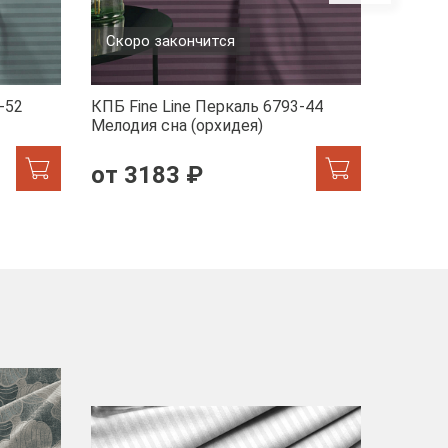
Скоро закончится
-52
КПБ Fine Line Перкаль 6793-44
КПБ Fin
Мелодия сна (орхидея)
1/2470
от 3183 ₽
от 2
-40