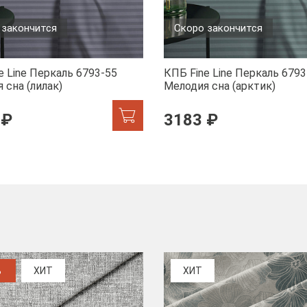
 закончится
Скоро закончится
e Line Перкаль 6793-55
КПБ Fine Line Перкаль 6793
 сна (лилак)
Мелодия сна (арктик)
 ₽
3183 ₽
%
ХИТ
ХИТ