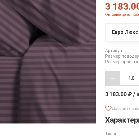
3 183.0
Оптовые цены посл
Евро Люкс 
Артикул:
Размер пододея
Размер простын
3 183.00 ₽ /
Характер
Ткань: