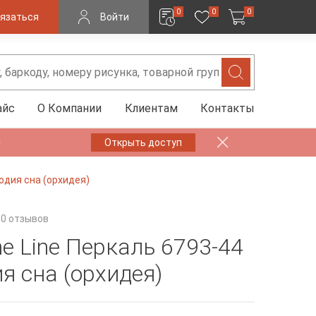
0
0
0
язаться
Войти
айс
О Компании
Клиентам
Контакты
✨
Открыть доступ
одия сна (орхидея)
0 отзывов
ne Line Перкаль 6793-44
я сна (орхидея)