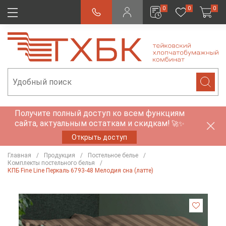
0
0
0
Получите полный доступ ко всем функциям
сайта, актуальным остаткам и скидкам!
🚀✨
Открыть доступ
Главная
Продукция
Постельное белье
Комплекты постельного белья
КПБ Fine Line Перкаль 6793-48 Мелодия сна (латте)