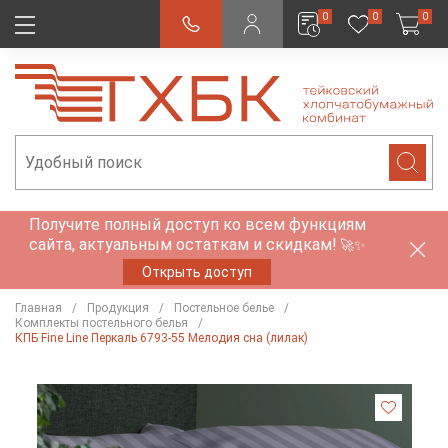
0
0
0
Получите полный доступ ко всем функциям
сайта, актуальным остаткам и скидкам!
🚀✨
Открыть доступ
Главная
Продукция
Постельное белье
Комплекты постельного белья
КПБ Fine Line Перкаль 6793-55 Мелодия сна (лилак)