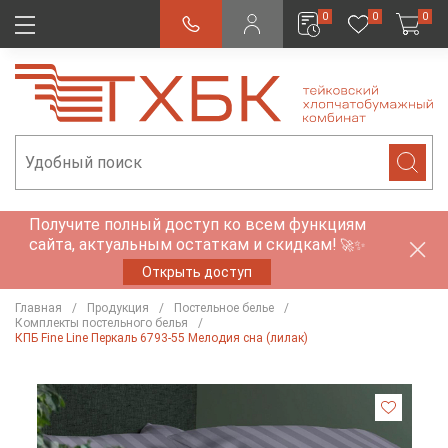
0
0
0
Получите полный доступ ко всем функциям
сайта, актуальным остаткам и скидкам!
🚀✨
Открыть доступ
Главная
Продукция
Постельное белье
Комплекты постельного белья
КПБ Fine Line Перкаль 6793-55 Мелодия сна (лилак)